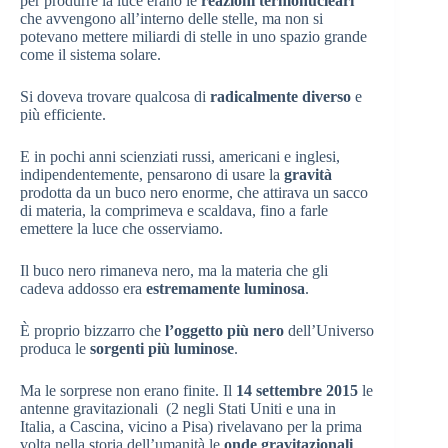
per produrre la luce erano le
reazioni termonucleari
che avvengono all’interno delle stelle, ma non si
potevano mettere miliardi di stelle in uno spazio grande
come il sistema solare.
Si doveva trovare qualcosa di
radicalmente diverso
e
più efficiente.
E in pochi anni scienziati russi, americani e inglesi,
indipendentemente, pensarono di usare la
gravità
prodotta da un buco nero enorme, che attirava un sacco
di materia, la comprimeva e scaldava, fino a farle
emettere la luce che osserviamo.
Il buco nero rimaneva nero, ma la materia che gli
cadeva addosso era
estremamente luminosa
.
È proprio bizzarro che
l’oggetto più nero
dell’Universo
produca le
sorgenti più luminose
.
Ma le sorprese non erano finite. Il
14 settembre 2015
le
antenne gravitazionali (2 negli Stati Uniti e una in
Italia, a Cascina, vicino a Pisa) rivelavano per la prima
volta nella storia dell’umanità le
onde gravitazionali
.