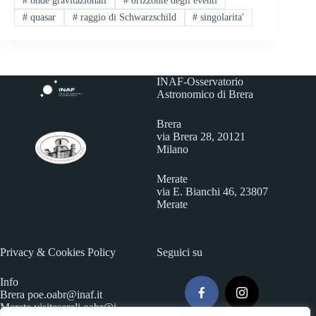
#
onde gravitazionali
#
orizzonte degli eventi
#
quasar
#
raggio di Schwarzschild
#
singolarita'
INAF-Osservatorio
Astronomico di Brera
Brera
via Brera 28, 20121
Milano
Merate
via E. Bianchi 46, 23807
Merate
Privacy & Cookies Policy
Seguici su
Info
Brera
poe.oabr@inaf.it
Merate
visiteserali.oabr@i