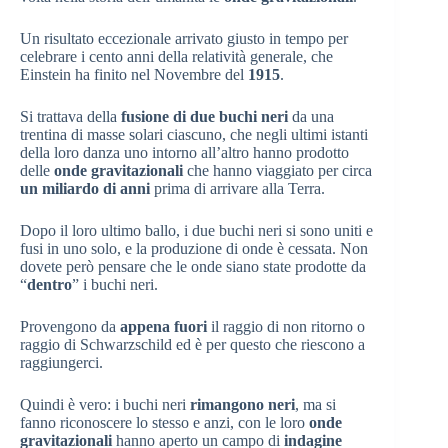
Un risultato eccezionale arrivato giusto in tempo per
celebrare i cento anni della relatività generale, che
Einstein ha finito nel Novembre del
1915
.
Si trattava della
fusione di due buchi neri
da una
trentina di masse solari ciascuno, che negli ultimi istanti
della loro danza uno intorno all’altro hanno prodotto
delle
onde gravitazionali
che hanno viaggiato per circa
un miliardo di anni
prima di arrivare alla Terra.
Dopo il loro ultimo ballo, i due buchi neri si sono uniti e
fusi in uno solo, e la produzione di onde è cessata. Non
dovete però pensare che le onde siano state prodotte da
“
dentro
” i buchi neri.
Provengono da
appena fuori
il raggio di non ritorno o
raggio di Schwarzschild ed è per questo che riescono a
raggiungerci.
Quindi è vero: i buchi neri
rimangono neri
, ma si
fanno riconoscere lo stesso e anzi, con le loro
onde
gravitazionali
hanno aperto un campo di
indagine