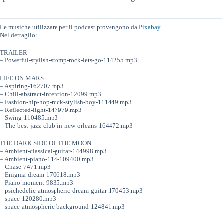
Le musiche utilizzare per il podcast provengono da
Pixabay.
Nel dettaglio:
TRAILER
– Powerful-stylish-stomp-rock-lets-go-114255.mp3
LIFE ON MARS
– Aspiring-162707.mp3
– Chill-abstract-intention-12099.mp3
– Fashion-hip-hop-rock-stylish-boy-111449.mp3
– Reflected-light-147979.mp3
– Swing-110485.mp3
– The-best-jazz-club-in-new-orleans-164472.mp3
THE DARK SIDE OF THE MOON
– Ambient-classical-guitar-144998.mp3
– Ambient-piano-114-109400.mp3
– Chase-7471.mp3
– Enigma-dream-170618.mp3
– Piano-moment-9835.mp3
– psichedelic-atmospheric-dream-guitar-170453.mp3
– space-120280.mp3
– space-atmospheric-background-124841.mp3