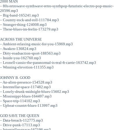
2000 MAN
– 80s-retrowave-synthwave-retro-synthpop-futuristic-electro-pop-music-
20596.mp3
– Big-band-165241.mp3
– Country-rock-and-roll-111784.mp3
– Stranger-thing-124008.mp3
– These-blues-im-feelin-173279.mp3
ACROSS THE UNIVERSE
– Ambient-relaxing-music-for-you-15969.mp3
– Awaken-136824.mp3
– Dirty-roadsaction-sport-188563.mp3
– Inside-you-162760.mp3
– Leonell-cassio-the-paranormal-is-real-ft-carrie-163742.mp3
– Winning-elevetion-111355.mp3
JOHNNY B. GOOD
– An-alien-presence-154528.mp3
– Interstellar-space-117482.mp3
– Lonely-drunk-midnight-blues-15602.mp3
– Mississippi-blues-164497.mp3
– Space-trip-114102.mp3
– Upbeat-countrt-blues-113997.mp3
GOD SAVE THE QUEEN
– Data-breach-112775.mp3
– Drive-punk-17113.mp3
– Interstellar-space-167196.mp3