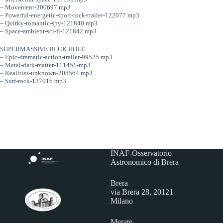
– Movement-200697.mp3
– Powerful-energetic-sport-rock-trailer-122077.mp3
– Quirky-romantic-spy-121840.mp3
– Space-ambient-sci-fi-121842.mp3
SUPERMASSIVE BLCK HOLE
– Epic-dramatic-action-trailer-99525.mp3
– Metal-dark-matter-111451-mp3
– Realities-unknown-208564.mp3
– Surf-rock-137016.mp3
INAF-Osservatorio
Astronomico di Brera
Brera
via Brera 28, 20121
Milano
Merate