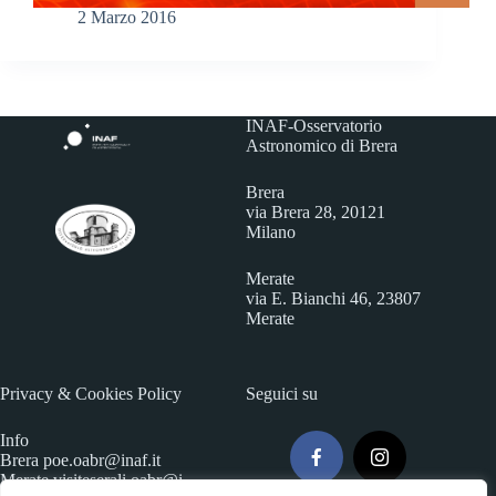
2 Marzo 2016
INAF-Osservatorio
Astronomico di Brera
Brera
via Brera 28, 20121
Milano
Merate
via E. Bianchi 46, 23807
Merate
Privacy & Cookies Policy
Seguici su
Info
Brera
poe.oabr@inaf.it
Merate
visiteserali.oabr@i