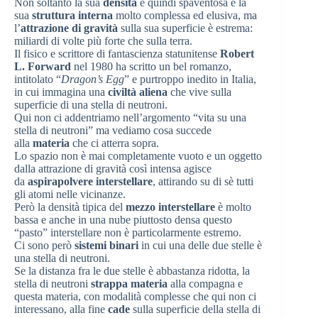
Non soltanto la sua
densità
è quindi spaventosa e la
sua
struttura interna
molto complessa ed elusiva, ma
l’
attrazione di gravità
sulla sua superficie è estrema:
miliardi di volte più forte che sulla terra.
Il fisico e scrittore di fantascienza statunitense
Robert
L. Forward
nel 1980 ha scritto un bel romanzo,
intitolato “
Dragon’s Egg
” e purtroppo inedito in Italia,
in cui immagina una
civiltà aliena
che vive sulla
superficie di una stella di neutroni.
Qui non ci addentriamo nell’argomento “vita su una
stella di neutroni” ma vediamo cosa succede
alla
materia
che ci atterra sopra.
Lo spazio non è mai completamente vuoto e un oggetto
dalla attrazione di gravità così intensa agisce
da
aspirapolvere interstellare
, attirando su di sè tutti
gli atomi nelle vicinanze.
Però la densità tipica del
mezzo interstellare
è molto
bassa e anche in una nube piuttosto densa questo
“pasto” interstellare non è particolarmente estremo.
Ci sono però
sistemi binari
in cui una delle due stelle è
una stella di neutroni.
Se la distanza fra le due stelle è abbastanza ridotta, la
stella di neutroni
strappa materia
alla compagna e
questa materia, con modalità complesse che qui non ci
interessano, alla fine
cade
sulla superficie della stella di