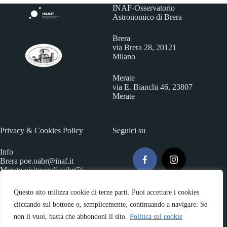
INAF-Osservatorio
Astronomico di Brera
Brera
via Brera 28, 20121
Milano
Merate
via E. Bianchi 46, 23807
Merate
Privacy & Cookies Policy
Seguici su
Info
Brera
poe.oabr@inaf.it
Merate
visiteserali.oabr@i
naf.
it
Questo sito utilizza cookie di terze parti. Puoi accettare i cookies
cliccando sul bottone o, semplicemente, continuando a navigare. Se
non li vuoi, basta che abbondoni il sito.
Politica sui cookie