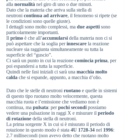
alla
normalità
nel giro di uno o due minuti.
Dato che la materia che arriva sulla stella di
neutroni
continua ad arrivare
, il fenomeno si ripete (se
le condizioni sono quelle giuste).
I dettagli sono molto complessi, ma
due aspetti
sono
particolarmente importanti.
Il
primo
è che all’
accumularsi
della materia non ci si
può aspettare che la soglia per
innescare
la reazione
nucleare sia raggiunta simultaneamente su tutta la
superficie del “guscio”.
Ci sarà un punto in cui la reazione
comincia prima
, per
poi espandersi a tutta la superficie.
Quindi nelle fasi iniziali ci sarà una
macchia molto
calda
che si espande, appunto, a macchia d’olio.
Dato che le stelle di neutroni
ruotano
e quelle in sistemi
di questo tipo ruotano molto velocemente, questa
macchia ruota e l’emissione che vediamo non è
continua, ma
pulsata
: per
pochi secondi
possiamo
vedere una pulsazione in raggi X e misurare il
periodo
di rotazione
della stella di neutroni.
La prima sorgente X in cui si è misurato il periodo di
rotazione in questo modo è stata
4U 1728-34
nel
1996
:
2.7 millisecondi (non avevo detto che ruotano molto