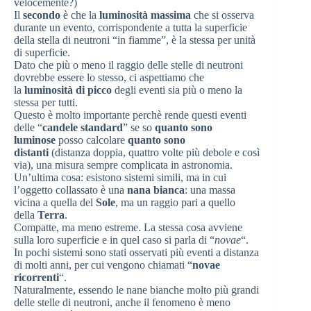
velocemente?)
Il
secondo
è che la
luminosità massima
che si osserva
durante un evento, corrispondente a tutta la superficie
della stella di neutroni “in fiamme”, è la stessa per unità
di superficie.
Dato che più o meno il raggio delle stelle di neutroni
dovrebbe essere lo stesso, ci aspettiamo che
la
luminosità di picco
degli eventi sia più o meno la
stessa per tutti.
Questo è molto importante perchè rende questi eventi
delle “
candele standard
” se so
quanto sono
luminose
posso calcolare
quanto sono
distanti
(distanza doppia, quattro volte più debole e così
via), una misura sempre complicata in astronomia.
Un’ultima cosa: esistono sistemi simili, ma in cui
l’oggetto collassato è una
nana bianca
: una massa
vicina a quella del
Sole
, ma un raggio pari a quello
della
Terra
.
Compatte, ma meno estreme. La stessa cosa avviene
sulla loro superficie e in quel caso si parla di “
novae
“.
In pochi sistemi sono stati osservati più eventi a distanza
di molti anni, per cui vengono chiamati “
novae
ricorrenti
“.
Naturalmente, essendo le nane bianche molto più grandi
delle stelle di neutroni, anche il fenomeno è meno