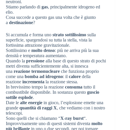
neutroni.
Stiamo parlando di
gas
, principalmente idrogeno ed
elio.
Cosa succede a questo gas una volta che è giunto
a
destinazione
?
Si accumula e forma uno
strato sottilissimo
sulla
superficie, spargendosi su tutta la stella, vista la
fortissima attrazione gravitazionale.
Sottilissimo e
molto denso
: più ne arriva più la sua
densità e temperatura aumentano.
Quando la
pressione
alla base di questo strato di pochi
metri diventa sufficientemente alta, si innesca
una
reazione termonucleare
che funziona proprio
come una
bomba ad idrogeno
: il
calore
della
reazione
incrementa
la reazione stessa.
In brevissimo tempo la reazione
consuma
tutto il
combustibile disponibile. In sostanza questo
guscio
sottile esplode
.
Date le
alte energie
in gioco, l’esplosione emette una
grande
quantità di raggi X
, che vediamo con i nostro
telescopi.
Sono quelli che si chiamano “
X-ray burst
“.
Improvvisamente uno di questi sistemi diventa
molto
più brillante
in uno o due secondi, per poi tornare