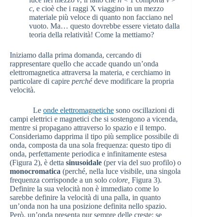
c
, e cioè che i raggi X viaggino in un mezzo
materiale più veloce di quanto non facciano nel
vuoto. Ma… questo dovrebbe essere vietato dalla
teoria della relatività! Come la mettiamo?
Iniziamo dalla prima domanda, cercando di
rappresentare quello che accade quando un’onda
elettromagnetica attraversa la materia, e cerchiamo in
particolare di capire
perché
deve modificare la propria
velocità.
Le
onde elettromagnetiche
sono oscillazioni di
campi elettrici e magnetici che si sostengono a vicenda,
mentre si propagano attraverso lo spazio e il tempo.
Consideriamo dapprima il tipo più semplice possibile di
onda, composta da una sola frequenza: questo tipo di
onda, perfettamente periodica e infinitamente estesa
(Figura 2), è detta
sinusoidale
(per via del suo profilo) o
monocromatica
(perché, nella luce visibile, una singola
frequenza corrisponde a un solo
colore,
Figura 3).
Definire la sua velocità non è immediato come lo
sarebbe definire la velocità di una palla, in quanto
un’onda non ha una posizione definita nello spazio.
Però, un’onda presenta pur sempre delle creste: se