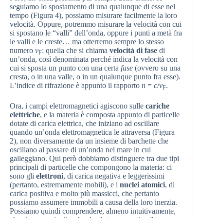
seguiamo lo spostamento di una qualunque di esse nel
tempo (Figura 4), possiamo misurare facilmente la loro
velocità. Oppure, potremmo misurare la velocità con cui
si spostano le “valli” dell’onda, oppure i punti a metà fra
le valli e le creste… ma otterremo sempre lo stesso
numero
v
: quella che si chiama
velocità di fase
di
F
un’onda, così denominata perché indica la velocità con
cui si sposta un punto con una certa
fase
(ovvero su una
cresta, o in una valle, o in un qualunque punto fra esse).
L’indice di rifrazione è appunto il rapporto
n
=
c
/
v
.
F
Ora, i campi elettromagnetici agiscono sulle
cariche
elettriche
, e la materia è composta appunto di particelle
dotate di carica elettrica, che iniziano ad oscillare
quando un’onda elettromagnetica le attraversa (Figura
2), non diversamente da un insieme di barchette che
oscillano al passare di un’onda nel mare in cui
galleggiano. Qui però dobbiamo distinguere tra due tipi
principali di particelle che compongono la materia: ci
sono gli
elettroni
, di carica negativa e leggerissimi
(pertanto, estremamente mobili), e i
nuclei atomici
, di
carica positiva e molto più massicci, che pertanto
possiamo assumere immobili a causa della loro inerzia.
Possiamo quindi comprendere, almeno intuitivamente,