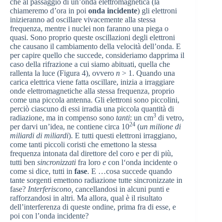
che al passaggio di un’onda elettromagnetica (la
chiameremo d’ora in poi
onda incidente
) gli elettroni
inizieranno ad oscillare vivacemente alla stessa
frequenza, mentre i nuclei non faranno una piega o
quasi. Sono proprio queste oscillazioni degli elettroni
che causano il cambiamento della velocità dell’onda. E
per capire quello che succede, consideriamo dapprima il
caso della rifrazione a cui siamo abituati, quella che
rallenta la luce (Figura 4), ovvero
n
> 1. Quando una
carica elettrica viene fatta oscillare, inizia a irraggiare
onde elettromagnetiche alla stessa frequenza, proprio
come una piccola antenna. Gli elettroni sono piccolini,
perciò ciascuno di essi irradia una piccola quantità di
3
radiazione, ma in compenso sono
tanti
: un cm
di vetro,
24
per darvi un’idea, ne contiene circa 10
(
un milione di
miliardi di miliardi
). E tutti questi elettroni irraggiano,
come tanti piccoli coristi che emettono la stessa
frequenza intonata dal direttore del coro e per di più,
tutti ben
sincronizzati
fra loro
e
con l‘onda incidente o
come si dice, tutti in
fase
. E …cosa succede quando
tante sorgenti emettono radiazione tutte sincronizzate in
fase?
Interferiscono,
cancellandosi in alcuni punti e
rafforzandosi in altri. Ma allora, qual è il risultato
dell’interferenza di queste ondine, prima fra di esse, e
poi con l’onda incidente?