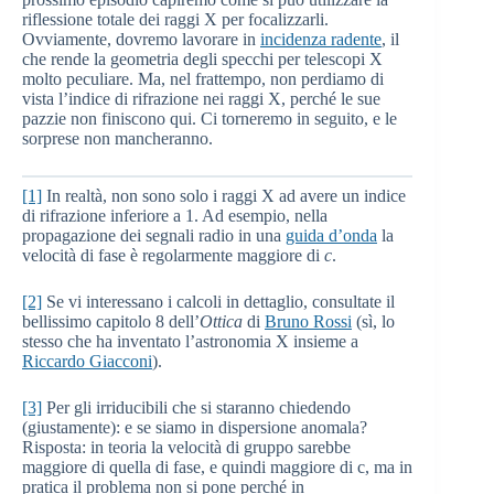
riflessione totale dei raggi X per focalizzarli.
Ovviamente, dovremo lavorare in
incidenza radente
, il
che rende la geometria degli specchi per telescopi X
molto peculiare. Ma, nel frattempo, non perdiamo di
vista l’indice di rifrazione nei raggi X, perché le sue
pazzie non finiscono qui. Ci torneremo in seguito, e le
sorprese non mancheranno.
[1]
In realtà, non sono solo i raggi X ad avere un indice
di rifrazione inferiore a 1. Ad esempio, nella
propagazione dei segnali radio in una
guida d’onda
la
velocità di fase è regolarmente maggiore di
c
.
[2]
Se vi interessano i calcoli in dettaglio, consultate il
bellissimo capitolo 8 dell’
Ottica
di
Bruno Rossi
(sì, lo
stesso che ha inventato l’astronomia X insieme a
Riccardo Giacconi
).
[3]
Per gli irriducibili che si staranno chiedendo
(giustamente): e se siamo in dispersione anomala?
Risposta: in teoria la velocità di gruppo sarebbe
maggiore di quella di fase, e quindi maggiore di c, ma in
pratica il problema non si pone perché in