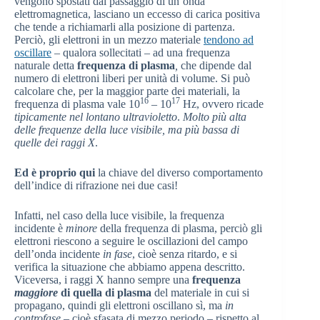
vengono spostati dal passaggio di un’onda
elettromagnetica, lasciano un eccesso di carica positiva
che tende a richiamarli alla posizione di partenza.
Perciò, gli elettroni in un mezzo materiale
tendono ad
oscillare
– qualora sollecitati – ad una frequenza
naturale detta
frequenza di plasma
,
che dipende dal
numero di elettroni liberi per unità di volume. Si può
calcolare che, per la maggior parte dei materiali, la
16
17
frequenza di plasma vale 10
– 10
Hz, ovvero ricade
tipicamente nel lontano ultravioletto
.
Molto più alta
delle frequenze della luce visibile, ma più bassa di
quelle dei raggi X
.
Ed è proprio qui
la chiave del diverso comportamento
dell’indice di rifrazione nei due casi!
Infatti, nel caso della luce visibile, la frequenza
incidente è
minore
della frequenza di plasma, perciò gli
elettroni riescono a seguire le oscillazioni del campo
dell’onda incidente
in fase
, cioè senza ritardo, e si
verifica la situazione che abbiamo appena descritto.
Viceversa, i raggi X hanno sempre una
frequenza
maggiore
di quella di plasma
del materiale in cui si
propagano, quindi gli elettroni oscillano sì, ma
in
controfase
– cioè sfasata di mezzo periodo – rispetto al