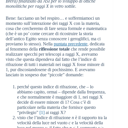
Brera) finanziato da ASI per lo sviluppo di ottiche
monolitiche per raggi X in vetro sottile.
Bene: facciamo un bel respiro… e soffermiamoci un
momento sull’interazione dei raggi X con la materia,
cosa che cercheremo di fare senza formule e matematica
(che è un po’ come cercare di ricostruire la storia
dell’antico Egitto senza conoscere i geroglifici, ma ci
proviamo lo stesso). Nella
puntata precedente
, dedicata
al fenomeno della
riflessione totale
che rende possibile
realizzare specchi per telescopi a raggi X, avevamo
visto che questa dipendeva dal fatto che l’indice di
rifrazione di tutti i materiali nei raggi X fosse minore di
1, pur discostandosene di pochissimo. E avevamo
lasciato in sospeso due “piccole” domande:
perché questo indice di rifrazione, che – lo
abbiamo capito, ormai – dipende dalla frequenza,
e che normalmente è maggiore di 1, nei raggi X
decide di essere minore di 1? Cosa c’è di
particolare nella materia che fornisce questo
“privilegio”
[1]
ai raggi X?
visto che l’indice di rifrazione
n
è il rapporto tra la
velocità della luce nel vuoto
c
e la velocità della
luce nel mezzo
v
, il fatto che
n
< 1 comporta
v
>