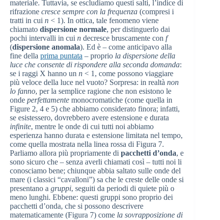
materiale. Tuttavia, se escludiamo questi salti, l’indice di
rifrazione
cresce sempre con la frequenza
(compresi i
tratti in cui
n
< 1). In ottica, tale fenomeno viene
chiamato
dispersione normale
, per distinguerlo dai
pochi intervalli in cui
n
decresce bruscamente con
f
(
dispersione anomala
). Ed è – come anticipavo alla
fine della
prima puntata
– proprio
la dispersione della
luce che consente di rispondere alla seconda domanda
:
se i raggi X hanno un
n
< 1, come possono viaggiare
più veloce della luce nel vuoto? Sorpresa: in realtà
non
lo fanno
, per la semplice ragione che non esistono le
onde
perfettamente
monocromatiche (come quella in
Figure 2, 4 e 5) che abbiamo considerato finora; infatti,
se esistessero, dovrebbero avere estensione e durata
infinite
, mentre le onde di cui tutti noi abbiamo
esperienza hanno durata e estensione limitata nel tempo,
come quella mostrata nella linea rossa di Figura 7.
Parliamo allora più propriamente di
pacchetti d’onda
, e
sono sicuro che – senza averli chiamati così – tutti noi li
conosciamo bene; chiunque abbia saltato sulle onde del
mare (i classici “cavalloni”) sa che le creste delle onde si
presentano a
gruppi
, seguiti da periodi di quiete più o
meno lunghi. Ebbene: questi gruppi sono proprio dei
pacchetti d’onda, che si possono descrivere
matematicamente (Figura 7) come
la sovrapposizione di