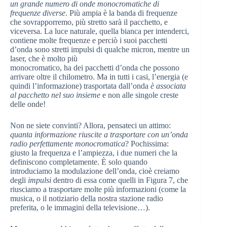
un grande numero di onde monocromatiche di
frequenze diverse
. Più ampia è la banda di frequenze
che sovrapporremo, più stretto sarà il pacchetto, e
viceversa. La luce naturale, quella bianca per intenderci,
contiene molte frequenze e perciò i suoi pacchetti
d’onda sono stretti impulsi di qualche micron, mentre un
laser, che è molto più
monocromatico, ha dei pacchetti d’onda che possono
arrivare oltre il chilometro. Ma in tutti i casi, l’energia (e
quindi l’informazione) trasportata dall’onda
è associata
al pacchetto nel suo insieme
e non alle singole creste
delle onde!
Non ne siete convinti? Allora, pensateci un attimo:
quanta informazione riuscite a trasportare con un’onda
radio perfettamente monocromatica
? Pochissima:
giusto la frequenza e l’ampiezza, i due numeri che la
definiscono completamente. È solo quando
introduciamo la modulazione dell’onda, cioè creiamo
degli
impulsi
dentro di essa come quelli in Figura 7, che
riusciamo a trasportare molte più informazioni (come la
musica, o il notiziario della nostra stazione radio
preferita, o le immagini della televisione…).