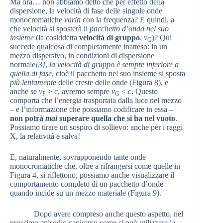
Ma ora… non abbiamo detto che per effetto della
dispersione, la velocità di fase delle singole onde
monocromatiche
varia
con la frequenza? E quindi, a
che velocità si sposterà il
pacchetto d’onda nel suo
insieme
(la cosiddetta
velocità di gruppo
,
v
)? Qui
G
succede qualcosa di completamente inatteso: in un
mezzo dispersivo, in condizioni di dispersione
normale
[3]
,
la velocità di gruppo è sempre inferiore a
quella di fase
, cioè il pacchetto nel suo insieme si sposta
più lentamente
delle creste delle onde (Figura 8), e
anche se
v
>
c
, avremo sempre
v
<
c
. Questo
F
G
comporta che l’energia trasportata dalla luce nel mezzo
– e l’informazione che possiamo codificare in essa –
non potrà
mai
superare quella che si ha nel vuoto
.
Possiamo tirare un sospiro di sollievo: anche per i raggi
X, la relatività è salva!
E, naturalmente, sovrapponendo tante onde
monocromatiche che, oltre a rifrangersi come quelle in
Figura 4, si riflettono, possiamo anche visualizzare il
comportamento completo di un pacchetto d’onde
quando incide su un mezzo materiale (Figura 9).
Dopo avere compreso anche questo aspetto, nel
prossimo episodio capiremo come si può utilizzare la