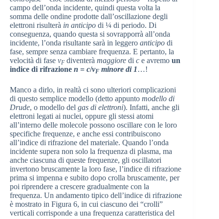
campo dell’onda incidente, quindi questa volta la
somma delle ondine prodotte dall’oscillazione degli
elettroni risulterà
in anticipo
di ¼ di periodo. Di
conseguenza, quando questa si sovrapporrà all’onda
incidente, l’onda risultante sarà in leggero
anticipo
di
fase, sempre senza cambiare frequenza. E pertanto, la
velocità di fase
v
diventerà
maggiore
di
c
e avremo
un
F
indice di rifrazione
n
=
c
/
v
minore di 1
…!
F
Manco a dirlo, in realtà ci sono ulteriori complicazioni
di questo semplice modello (detto appunto
modello di
Drude
, o modello del
gas di elettroni
). Infatti, anche gli
elettroni legati ai nuclei, oppure gli stessi atomi
all’interno delle molecole possono oscillare con le loro
specifiche frequenze, e anche essi contribuiscono
all’indice di rifrazione del materiale. Quando l’onda
incidente supera non solo la frequenza di plasma, ma
anche ciascuna di queste frequenze, gli oscillatori
invertono bruscamente la loro fase, l’indice di rifrazione
prima si impenna e subito dopo crolla bruscamente, per
poi riprendere a crescere gradualmente con la
frequenza. Un andamento tipico dell’indice di rifrazione
è mostrato in Figura 6, in cui ciascuno dei “crolli”
verticali corrisponde a una frequenza caratteristica del