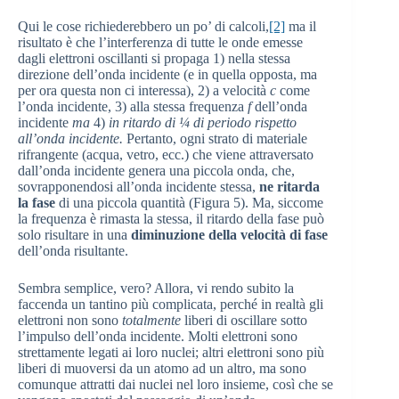
Qui le cose richiederebbero un po’ di calcoli,
[2]
ma il
risultato è che l’interferenza di tutte le onde emesse
dagli elettroni oscillanti si propaga 1) nella stessa
direzione dell’onda incidente (e in quella opposta, ma
per ora questa non ci interessa), 2) a velocità
c
come
l’onda incidente, 3) alla stessa frequenza
f
dell’onda
incidente
ma
4)
in ritardo di ¼ di periodo rispetto
all’onda incidente.
Pertanto, ogni strato di materiale
rifrangente (acqua, vetro, ecc.) che viene attraversato
dall’onda incidente genera una piccola onda, che,
sovrapponendosi all’onda incidente stessa,
ne ritarda
la fase
di una piccola quantità (Figura 5). Ma, siccome
la frequenza è rimasta la stessa, il ritardo della fase può
solo risultare in una
diminuzione della velocità di fase
dell’onda risultante.
Sembra semplice, vero? Allora, vi rendo subito la
faccenda un tantino più complicata, perché in realtà gli
elettroni non sono
totalmente
liberi di oscillare sotto
l’impulso dell’onda incidente. Molti elettroni sono
strettamente legati ai loro nuclei; altri elettroni sono più
liberi di muoversi da un atomo ad un altro, ma sono
comunque attratti dai nuclei nel loro insieme, così che se