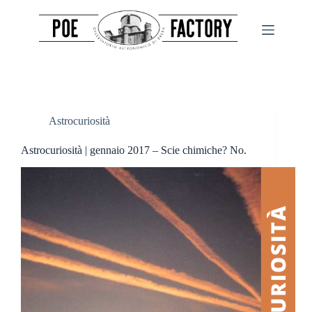
Salta
al
contenuto
Astrocuriosità
Astrocuriosità | gennaio 2017 – Scie chimiche? No.