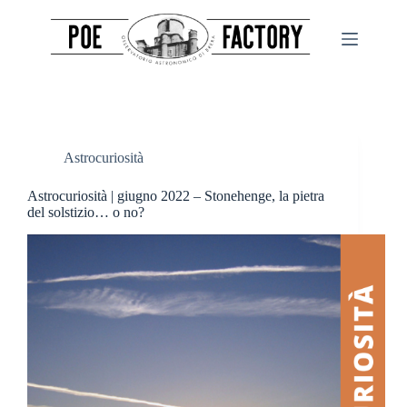
Salta
al
contenuto
Astrocuriosità
Astrocuriosità | giugno 2022 – Stonehenge, la pietra
del solstizio… o no?