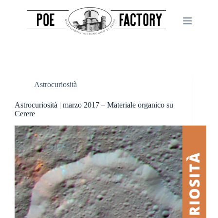
Salta
al
contenuto
Astrocuriosità
Astrocuriosità | marzo 2017 – Materiale organico su
Cerere