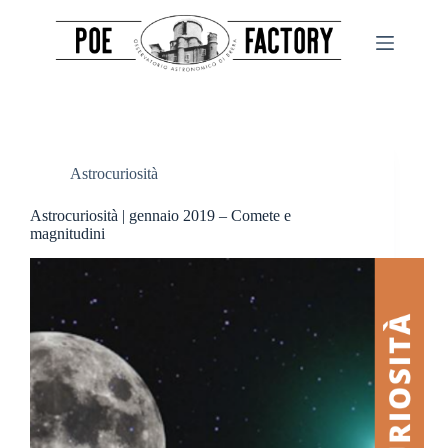
Salta
al
contenuto
Astrocuriosità
Astrocuriosità | gennaio 2019 – Comete e
magnitudini