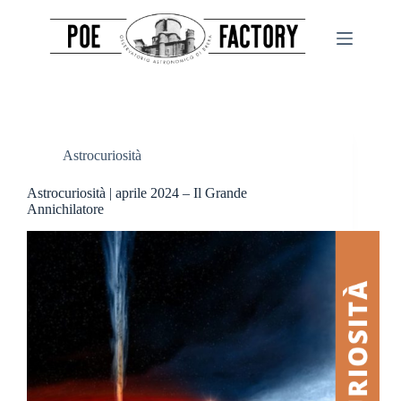
Salta
al
contenuto
Astrocuriosità
Astrocuriosità | aprile 2024 – Il Grande
Annichilatore