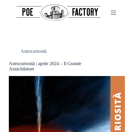
Salta
al
contenuto
Astrocuriosità
Astrocuriosità | aprile 2024 – Il Grande
Annichilatore