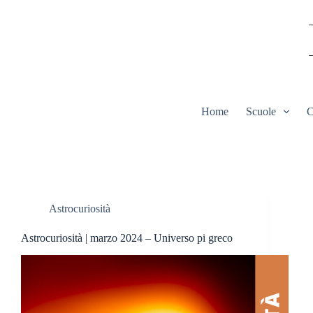
Salta
al
contenuto
Home
Scuole
C
Astrocuriosità
Astrocuriosità | marzo 2024 – Universo pi greco