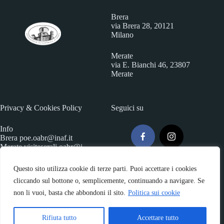
Brera
via Brera 28, 20121
Milano
Merate
via E. Bianchi 46, 23807
Merate
Privacy & Cookies Policy
Seguici su
Info
Brera
poe.oabr@inaf.it
Merate
visiteserali.oabr@i
naf.
it
Questo sito utilizza cookie di terze parti. Puoi accettare i cookies
cliccando sul bottone o, semplicemente, continuando a navigare. Se
non li vuoi, basta che abbondoni il sito.
Politica sui cookie
Rifiuta tutto
Accettare tutto