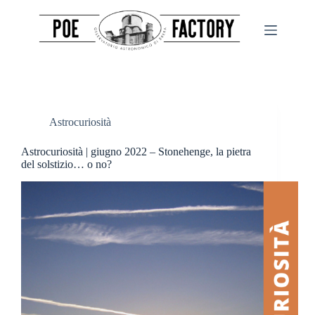
Salta
al
contenuto
Astrocuriosità
Astrocuriosità | giugno 2022 – Stonehenge, la pietra
del solstizio… o no?