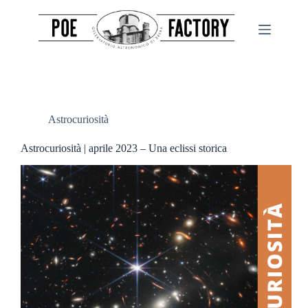
Salta
al
contenuto
Astrocuriosità
Astrocuriosità | aprile 2023 – Una eclissi storica