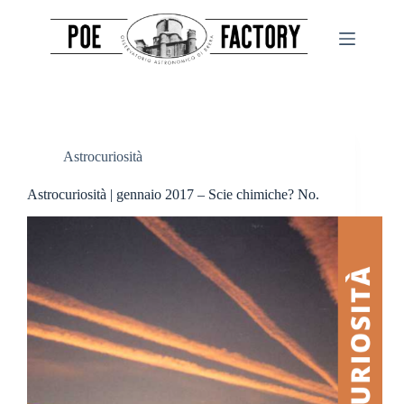
Salta
al
contenuto
Astrocuriosità
Astrocuriosità | gennaio 2017 – Scie chimiche? No.