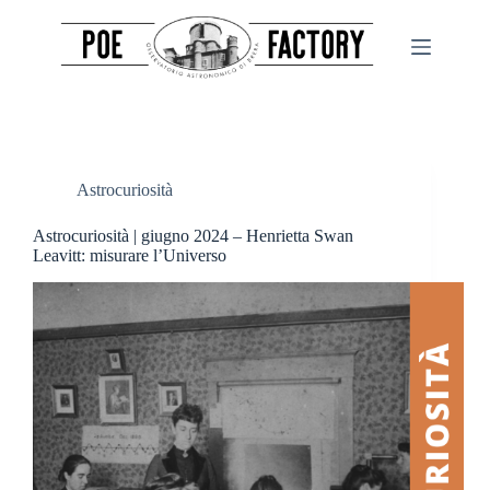
Salta
al
contenuto
Astrocuriosità
Astrocuriosità | giugno 2024 – Henrietta Swan
Leavitt: misurare l’Universo