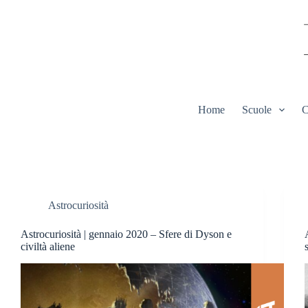
Salta
al
contenuto
Home
Scuole
C
Astrocuriosità
Astrocuriosità | gennaio 2020 – Sfere di Dyson e
civiltà aliene