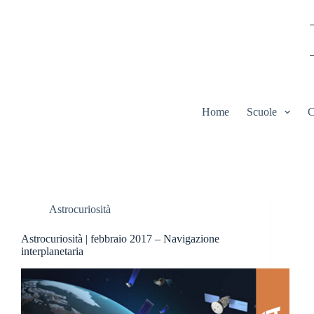
Salta
al
contenuto
Home
Scuole
C
Astrocuriosità
Astrocuriosità | febbraio 2017 – Navigazione
interplanetaria