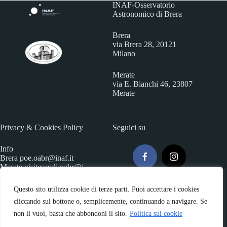
INAF-Osservatorio
Astronomico di Brera
Brera
via Brera 28, 20121
Milano
Merate
via E. Bianchi 46, 23807
Merate
Privacy & Cookies Policy
Seguici su
Info
Brera
poe.oabr@inaf.it
Merate
visiteserali.oabr@i
naf.
it
Questo sito utilizza cookie di terze parti. Puoi accettare i cookies
cliccando sul bottone o, semplicemente, continuando a navigare. Se
non li vuoi, basta che abbondoni il sito.
Politica sui cookie