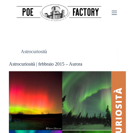
Salta
al
contenuto
Astrocuriosità
Astrocuriosità | febbraio 2015 – Aurora