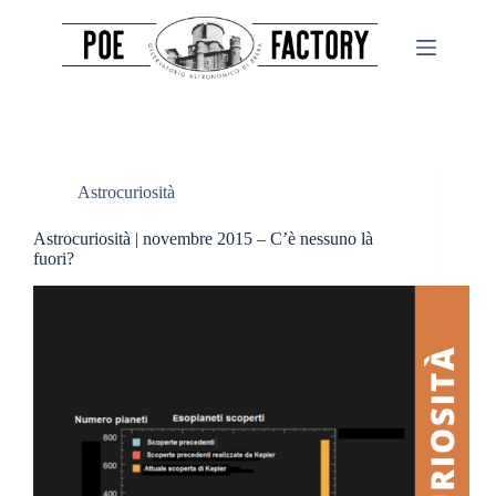
Salta
al
contenuto
Astrocuriosità
Astrocuriosità | novembre 2015 – C’è nessuno là
fuori?