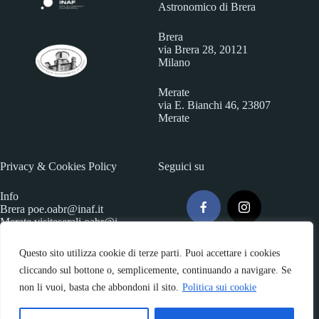
Astronomico di Brera
Brera
via Brera 28, 20121
Milano
Merate
via E. Bianchi 46, 23807
Merate
Privacy & Cookies Policy
Seguici su
Info
Brera
poe.oabr@inaf.it
Merate
visiteserali.oabr@i
naf.
it
Questo sito utilizza cookie di terze parti. Puoi accettare i cookies
cliccando sul bottone o, semplicemente, continuando a navigare. Se
non li vuoi, basta che abbondoni il sito.
Politica sui cookie