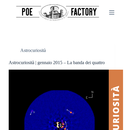
Salta
al
contenuto
Astrocuriosità
Astrocuriosità | gennaio 2015 – La banda dei quattro