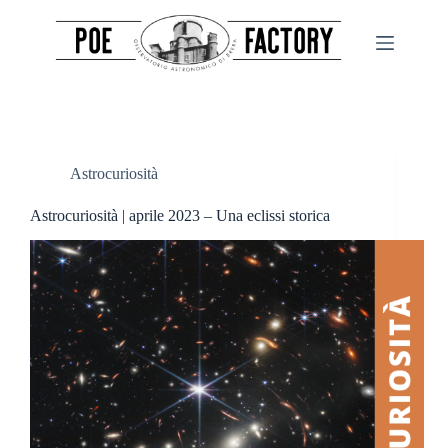
Salta
al
contenuto
Astrocuriosità
Astrocuriosità | aprile 2023 – Una eclissi storica