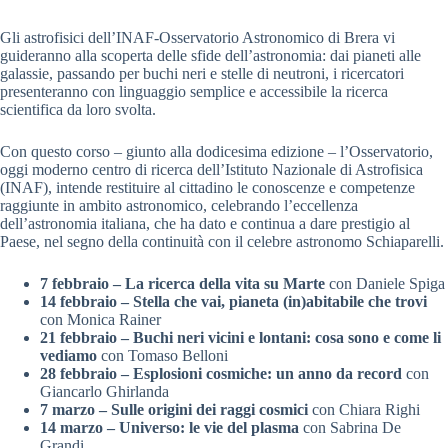
Gli astrofisici dell’INAF-Osservatorio Astronomico di Brera vi
guideranno alla scoperta delle sfide dell’astronomia: dai pianeti alle
galassie, passando per buchi neri e stelle di neutroni, i ricercatori
presenteranno con linguaggio semplice e accessibile la ricerca
scientifica da loro svolta.
Con questo corso – giunto alla dodicesima edizione – l’Osservatorio,
oggi moderno centro di ricerca dell’Istituto Nazionale di Astrofisica
(INAF), intende restituire al cittadino le conoscenze e competenze
raggiunte in ambito astronomico, celebrando l’eccellenza
dell’astronomia italiana, che ha dato e continua a dare prestigio al
Paese, nel segno della continuità con il celebre astronomo Schiaparelli.
7 febbraio – La ricerca della vita su Marte
con Daniele Spiga
14 febbraio – Stella che vai, pianeta (in)abitabile che trovi
con Monica Rainer
21 febbraio – Buchi neri vicini e lontani: cosa sono e come li
vediamo
con Tomaso Belloni
28 febbraio – Esplosioni cosmiche: un anno da record
con
Giancarlo Ghirlanda
7 marzo – Sulle origini dei raggi cosmici
con Chiara Righi
14 marzo – Universo: le vie del plasma
con Sabrina De
Grandi