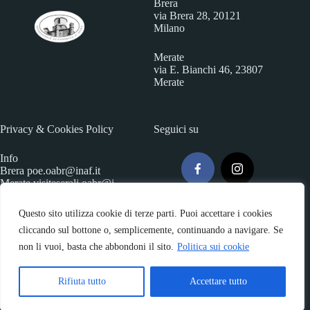
Brera
via Brera 28, 20121
Milano
Merate
via E. Bianchi 46, 23807
Merate
Privacy & Cookies Policy
Seguici su
Info
Brera
poe.oabr@inaf.it
Merate
visiteserali.oabr@i
naf.
it
Questo sito utilizza cookie di terze parti. Puoi accettare i cookies
cliccando sul bottone o, semplicemente, continuando a navigare. Se
non li vuoi, basta che abbondoni il sito.
Politica sui cookie
Rifiuta tutto
Accettare tutto
Copyright © 2026 - INAF-Osservatorio Astronomico di Brera