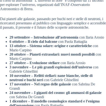
Il corso di astronomia “L’universo in fiore” è composto da 11 incontri
per esplorare l’universo, organizzati dall’INAF-Osservatorio
Astronomico di Brera.
Dai pianeti alle galassie, passando per buchi neri e stelle di neutroni, i
ricercatori presentano al pubblico con linguaggio semplice e accessibile
il passato, il presente e il futuro delle scoperte astronomiche.
29 settembre – Introduzione all’astronomia
con Ilaria Arosio
6 ottobre – Il cielo dal balcone
con Paola Battaglia
13 ottobre – Sistema solare: origine e caratteristiche
con
Mario Carpino
20 ottobre – Pianeti extrasolari: nuovi mondi possibili
con
Mario Carpino
27 ottobre – Evoluzione stellare
con Ilaria Arosio
3 novembre – Le più grandi esplosioni dell’universo
con
Gabriele Ghisellini
10 novembre – Relitti stellari: nane bianche, stelle di
neutroni e buchi neri
con Gabriele Ghisellini
17 novembre – Nel regno delle galassie
con Sabrina De
Grandi
24 novembre – I giganti del cosmo: gli ammassi di galassie
con Sabrina De Grandi
1 dicembre – Il modello cosmologico standard e l’enigma
dell’espansione
con Paola Battaglia