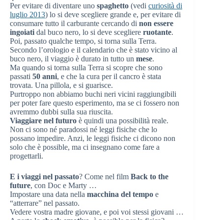
Per evitare di diventare uno
spaghetto
(vedi
curiosità di
luglio 2013
) lo si deve scegliere grande e, per evitare di
consumare tutto il carburante cercando di
non essere
ingoiati
dal buco nero, lo si deve scegliere
ruotante
.
Poi, passato qualche tempo, si torna sulla Terra.
Secondo l’orologio e il calendario che è stato vicino al
buco nero, il viaggio è durato in tutto un
mese
.
Ma quando si torna sulla Terra si scopre che sono
passati
50 anni
, e che la cura per il cancro è stata
trovata. Una pillola, e si guarisce.
Purtroppo non abbiamo buchi neri vicini raggiungibili
per poter fare questo esperimento, ma se ci fossero non
avremmo dubbi sulla sua riuscita.
Viaggiare nel futuro
è quindi una possibilità reale.
Non ci sono né paradossi né leggi fisiche che lo
possano impedire. Anzi, le leggi fisiche ci dicono non
solo che è possible, ma ci insegnano come fare a
progettarli.
E i viaggi nel passato
? Come nel film
Back to the
future
, con Doc e Marty …
Impostare una data nella
macchina del tempo
e
“atterrare” nel passato.
Vedere vostra madre giovane, e poi voi stessi giovani …