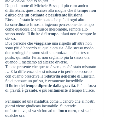
me lo chiedi non lo so più …
“.
Dopo la morte di Michele Besso, il più caro amico
di
Einstein
, questi scrisse alla moglie che il
tempo non
è altro che un’ostinata e persistente illusione
.
Einstein è stato lo scienziato che più di ogni altro
ha
scardinato
la nostra ingenua percezione del tempo
come qualcosa che fluisce inesorabile, sempre allo
stesso modo. Il
fluire del tempo
infatti non è sempre lo
stesso.
Due persone che
viaggiano
una rispetto all’altra non
sono più d’accordo su quale ora sia. Allo stesso modo,
due
orologi
che sono stati sincronizzati nello stesso
posto, qui sulla Terra, non segnano più la stessa ora
quando li mettiamo ad altezze diverse.
Tenete presente che questo è vero, cioè è stato misurato
… E la differenza che si misura è in perfetto accordo
con quanto prescrive la
relatività generale
di Einstein.
Se ci pensate un po’ su, è veramente incredibile.
Il fluire del tempo dipende dalla gravità
. Più la forza
di gravità è
grande
, e più
lentamente
il tempo fluisce.
Pensiamo ad una
malattia
come il cancro che ai nostri
giorni viene giudicata incurabile. Si prende
un’astronave, si va vicino ad un
buco nero
, e si sta lì
qualche ora.