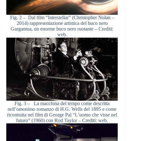
Fig. 2 – Dal film “Interstellar” (Christopher Nolan –
2014) rappresentazione artistica del buco nero
Gargantua, un enorme buco nero ruotante – Crediti:
web.
Fig. 3 – La macchina del tempo come descritta
nell’omonimo romanzo di H.G. Wells del 1895 e come
ricostruita nel film di George Pal “L’uomo che visse nel
futuro” (1960) con Rod Taylor – Crediti: web.