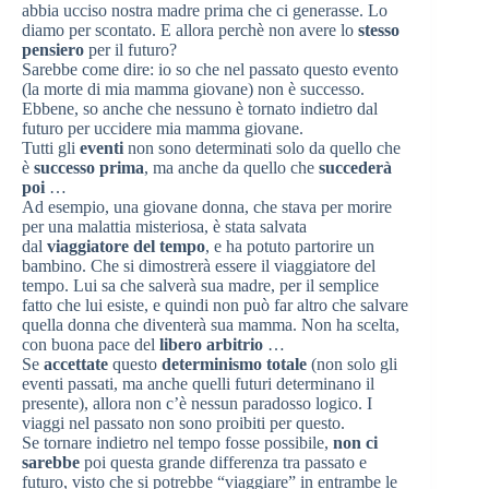
abbia ucciso nostra madre prima che ci generasse. Lo
diamo per scontato. E allora perchè non avere lo
stesso
pensiero
per il futuro?
Sarebbe come dire: io so che nel passato questo evento
(la morte di mia mamma giovane) non è successo.
Ebbene, so anche che nessuno è tornato indietro dal
futuro per uccidere mia mamma giovane.
Tutti gli
eventi
non sono determinati solo da quello che
è
successo prima
, ma anche da quello che
succederà
poi
…
Ad esempio, una giovane donna, che stava per morire
per una malattia misteriosa, è stata salvata
dal
viaggiatore del tempo
, e ha potuto partorire un
bambino. Che si dimostrerà essere il viaggiatore del
tempo. Lui sa che salverà sua madre, per il semplice
fatto che lui esiste, e quindi non può far altro che salvare
quella donna che diventerà sua mamma. Non ha scelta,
con buona pace del
libero arbitrio
…
Se
accettate
questo
determinismo totale
(non solo gli
eventi passati, ma anche quelli futuri determinano il
presente), allora non c’è nessun paradosso logico. I
viaggi nel passato non sono proibiti per questo.
Se tornare indietro nel tempo fosse possibile,
non ci
sarebbe
poi questa grande differenza tra passato e
futuro, visto che si potrebbe “viaggiare” in entrambe le