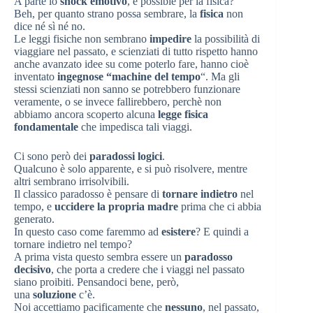
A parte lo
shock emotivo
, è possible per la fisica?
Beh, per quanto strano possa sembrare, la
fisica
non
dice né sì né no.
Le leggi fisiche non sembrano
impedire
la possibilità di
viaggiare nel passato, e scienziati di tutto rispetto hanno
anche avanzato idee su come poterlo fare, hanno cioè
inventato
ingegnose “machine del tempo
“. Ma gli
stessi scienziati non sanno se potrebbero funzionare
veramente, o se invece fallirebbero, perchè non
abbiamo ancora scoperto alcuna
legge fisica
fondamentale
che impedisca tali viaggi.
Ci sono però dei
paradossi logici
.
Qualcuno è solo apparente, e si può risolvere, mentre
altri sembrano irrisolvibili.
Il classico paradosso è pensare di
tornare indietro
nel
tempo, e
uccidere la propria madre
prima che ci abbia
generato.
In questo caso come faremmo ad
esistere
? E quindi a
tornare indietro nel tempo?
A prima vista questo sembra essere un
paradosso
decisivo
, che porta a credere che i viaggi nel passato
siano proibiti. Pensandoci bene, però,
una
soluzione
c’è.
Noi accettiamo pacificamente che
nessuno
, nel passato,