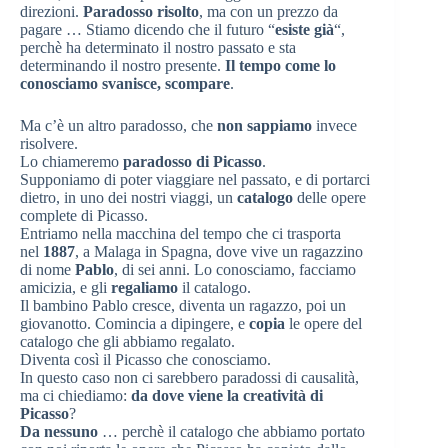
direzioni.
Paradosso risolto
, ma con un prezzo da
pagare … Stiamo dicendo che il futuro “
esiste già
“,
perchè ha determinato il nostro passato e sta
determinando il nostro presente.
Il tempo come lo
conosciamo svanisce, scompare
.
Ma c’è un altro paradosso, che
non sappiamo
invece
risolvere.
Lo chiameremo
paradosso di Picasso
.
Supponiamo di poter viaggiare nel passato, e di portarci
dietro, in uno dei nostri viaggi, un
catalogo
delle opere
complete di Picasso.
Entriamo nella macchina del tempo che ci trasporta
nel
1887
, a Malaga in Spagna, dove vive un ragazzino
di nome
Pablo
, di sei anni. Lo conosciamo, facciamo
amicizia, e gli
regaliamo
il catalogo.
Il bambino Pablo cresce, diventa un ragazzo, poi un
giovanotto. Comincia a dipingere, e
copia
le opere del
catalogo che gli abbiamo regalato.
Diventa così il Picasso che conosciamo.
In questo caso non ci sarebbero paradossi di causalità,
ma ci chiediamo:
da dove viene la creatività di
Picasso
?
Da nessuno
… perchè il catalogo che abbiamo portato