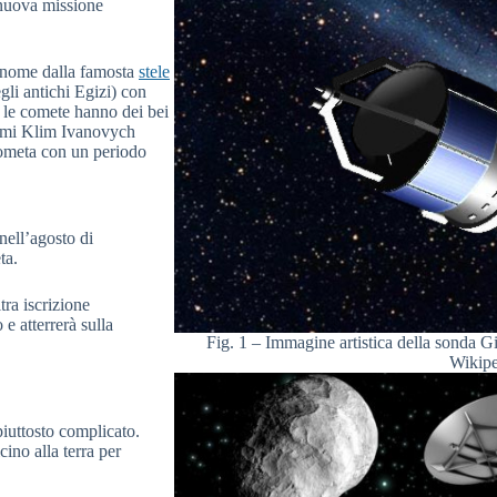
a nuova missione
 nome dalla famosta
stele
egli antichi Egizi) con
 le comete hanno dei bei
nomi Klim Ivanovych
ometa con un periodo
nell’agosto di
ta.
ra iscrizione
e atterrerà sulla
Fig. 1 – Immagine artistica della sonda Gi
Wikipe
iuttosto complicato.
cino alla terra per