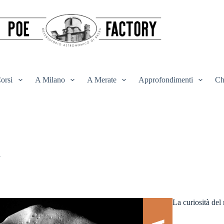
orsi
A Milano
A Merate
Approfondimenti
Ch
i
La curiosità del