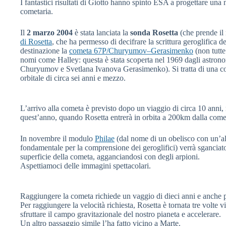
I fantastici risultati di Giotto hanno spinto ESA a progettare un
cometaria.
Il
2 marzo 2004
è stata lanciata la
sonda Rosetta
(che prende il
di Rosetta
, che ha permesso di decifrare la scrittura geroglifica d
destinazione la
cometa 67P/Churyumov–Gerasimenko
(non tutte
nomi come Halley: questa è stata scoperta nel 1969 dagli astro
Churyumov e Svetlana Ivanova Gerasimenko). Si tratta di una c
orbitale di circa sei anni e mezzo.
L’arrivo alla cometa è previsto dopo un viaggio di circa 10 anni, 
quest’anno, quando Rosetta entrerà in orbita a 200km dalla come
In novembre il modulo
Philae
(dal nome di un obelisco con un’alt
fondamentale per la comprensione dei geroglifici) verrà sganciato 
superficie della cometa, agganciandosi con degli arpioni.
Aspettiamoci delle immagini spettacolari.
Raggiungere la cometa richiede un vaggio di dieci anni e anche p
Per raggiungere la velocità richiesta, Rosetta è tornata tre volte vi
sfruttare il campo gravitazionale del nostro pianeta e accelerare.
Un altro passaggio simile l’ha fatto vicino a Marte.