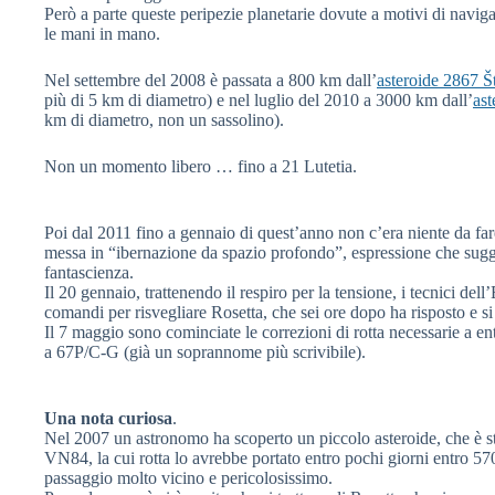
Però a parte queste peripezie planetarie dovute a motivi di navig
le mani in mano.
Nel settembre del 2008 è passata a 800 km dall’
asteroide 2867 Š
più di 5 km di diametro) e nel luglio del 2010 a 3000 km dall’
ast
km di diametro, non un sassolino).
Non un momento libero … fino a 21 Lutetia.
Poi dal 2011 fino a gennaio di quest’anno non c’era niente da fare
messa in “ibernazione da spazio profondo”, espressione che sugge
fantascienza.
Il 20 gennaio, trattenendo il respiro per la tensione, i tecnici
dell
comandi per risvegliare Rosetta, che sei ore dopo ha risposto e si 
Il 7 maggio sono cominciate le correzioni di rotta necessarie a ent
a 67P/C-G (già un soprannome più scrivibile).
Una nota curiosa
.
Nel 2007 un astronomo ha scoperto un piccolo asteroide, che è 
VN84, la cui rotta lo avrebbe portato entro pochi giorni entro 57
passaggio molto vicino e pericolosissimo.