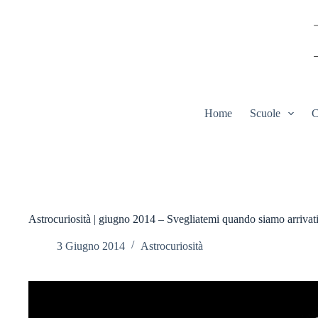
Salta
al
contenuto
Home
Scuole
C
Astrocuriosità | giugno 2014 – Svegliatemi quando siamo arrivat
3 Giugno 2014
Astrocuriosità