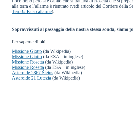
Poco dopo però si è capito che si trattava di Rosetta che si prepa
alla terra e l’allarme è rientrato (vedi articolo del Corriere della S
Terra!» Falso allarme
).
Sopravvissuti al passaggio della nostra stessa sonda, siamo p
Per saperne di più
Missione Giotto
(da Wikipedia)
Missione Giotto
(da ESA – in inglese)
Missione Rosetta
(da Wikipedia)
Missione Rosetta
(da ESA – in inglese)
Asteroide 2867 Šteins
(da Wikipedia)
Asteroide 21 Lutezia
(da Wikipedia)