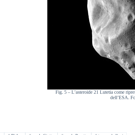
Fig. 5 – L’asteroide 21 Lutetia come ripre
dell’ESA. F