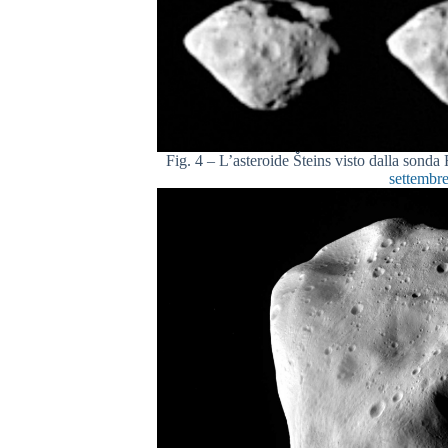
Fig. 4 – L’asteroide Šteins visto dalla sond
settembr