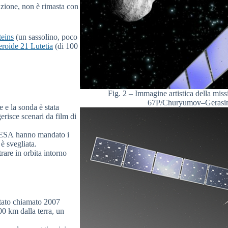
azione, non è rimasta con
teins
(un sassolino, poco
eroide 21 Lutetia
(di 100
Fig. 2 – Immagine artistica della mis
67P/Churyumov–Gerasim
 e la sonda è stata
risce scenari da film di
’ESA hanno mandato i
è svegliata.
rare in orbita intorno
stato chiamato 2007
00 km dalla terra, un