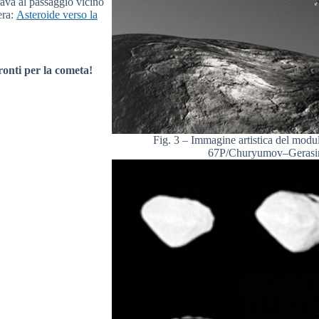
rava al passaggio vicino
era:
Asteroide verso la
ronti per la cometa!
Fig. 3 – Immagine artistica del modul
67P/Churyumov–Gerasim