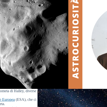
 cometa di Halley, diverse
e Europea
(ESA), che ci
eta.