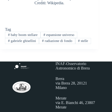
Crediti: Wikipedia.
Tag
#
baby boom stellare
#
espansione universo
#
gabriele ghisellini
#
radiazione di fondo
#
stelle
INAF-Osservatorio
Astronomico di Brera
Brera
via Brera 28, 20121
Milano
Merate
via E. Bianchi 46, 23807
Merate