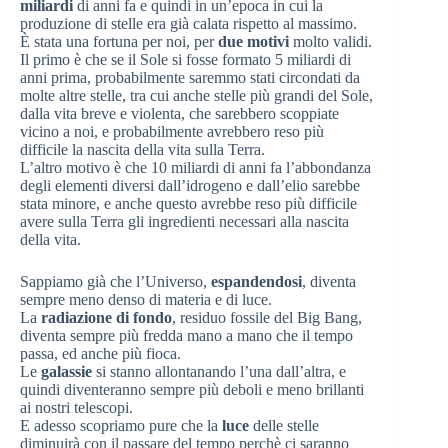
miliardi
di anni fa e quindi in un’epoca in cui la
produzione di stelle era già calata rispetto al massimo.
È stata una fortuna per noi, per
due motivi
molto validi.
Il primo è che se il Sole si fosse formato 5 miliardi di
anni prima, probabilmente saremmo stati circondati da
molte altre stelle, tra cui anche stelle più grandi del Sole,
dalla vita breve e violenta, che sarebbero scoppiate
vicino a noi, e probabilmente avrebbero reso più
difficile la nascita della vita sulla Terra.
L’altro motivo è che 10 miliardi di anni fa l’abbondanza
degli elementi diversi dall’idrogeno e dall’elio sarebbe
stata minore, e anche questo avrebbe reso più difficile
avere sulla Terra gli ingredienti necessari alla nascita
della vita.
Sappiamo già che l’Universo,
espandendosi
, diventa
sempre meno denso di materia e di luce.
La
radiazione di fondo
, residuo fossile del Big Bang,
diventa sempre più fredda mano a mano che il tempo
passa, ed anche più fioca.
Le
galassie
si stanno allontanando l’una dall’altra, e
quindi diventeranno sempre più deboli e meno brillanti
ai nostri telescopi.
E adesso scopriamo pure che la
luce
delle stelle
diminuirà con il passare del tempo perchè ci saranno