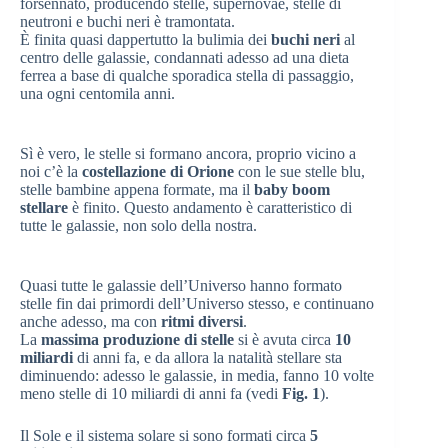
forsennato, producendo stelle, supernovae, stelle di
neutroni e buchi neri è tramontata.
È finita quasi dappertutto la bulimia dei
buchi neri
al
centro delle galassie, condannati adesso ad una dieta
ferrea a base di qualche sporadica stella di passaggio,
una ogni centomila anni.
Sì è vero, le stelle si formano ancora, proprio vicino a
noi c’è la
costellazione di Orione
con le sue stelle blu,
stelle bambine appena formate, ma il
baby boom
stellare
è finito. Questo andamento è caratteristico di
tutte le galassie, non solo della nostra.
Quasi tutte le galassie dell’Universo hanno formato
stelle fin dai primordi dell’Universo stesso, e continuano
anche adesso, ma con
ritmi diversi
.
La
massima produzione di stelle
si è avuta circa
10
miliardi
di anni fa, e da allora la natalità stellare sta
diminuendo: adesso le galassie, in media, fanno 10 volte
meno stelle di 10 miliardi di anni fa (vedi
Fig. 1
).
Il Sole e il sistema solare si sono formati circa
5