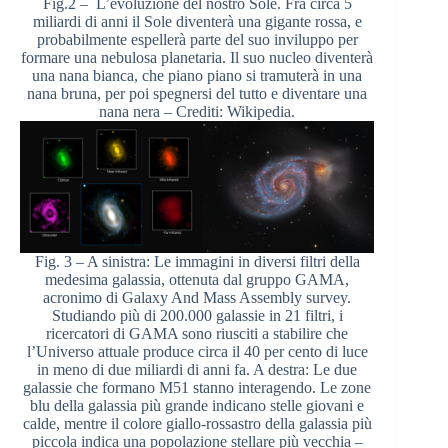
Fig.2 – L’evoluzione del nostro Sole. Fra circa 5
miliardi di anni il Sole diventerà una gigante rossa, e
probabilmente espellerà parte del suo inviluppo per
formare una nebulosa planetaria. Il suo nucleo diventerà
una nana bianca, che piano piano si tramuterà in una
nana bruna, per poi spegnersi del tutto e diventare una
nana nera – Crediti: Wikipedia.
Fig. 3 – A sinistra: Le immagini in diversi filtri della
medesima galassia, ottenuta dal gruppo GAMA,
acronimo di Galaxy And Mass Assembly survey.
Studiando più di 200.000 galassie in 21 filtri, i
ricercatori di GAMA sono riusciti a stabilire che
l’Universo attuale produce circa il 40 per cento di luce
in meno di due miliardi di anni fa. A destra: Le due
galassie che formano M51 stanno interagendo. Le zone
blu della galassia più grande indicano stelle giovani e
calde, mentre il colore giallo-rossastro della galassia più
piccola indica una popolazione stellare più vecchia –