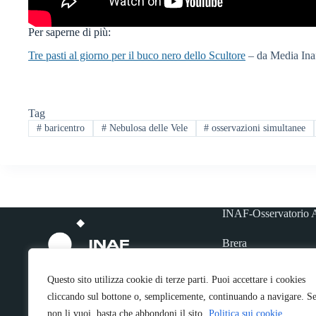
Per saperne di più:
Tre pasti al giorno per il buco nero dello Scultore
– da Media Ina
Tag
#
baricentro
#
Nebulosa delle Vele
#
osservazioni simultanee
INAF-Osservatorio A
Brera
via Brera 28, 20121
Questo sito utilizza cookie di terze parti. Puoi accettare i cookies
Merate
cliccando sul bottone o, semplicemente, continuando a navigare. S
via E. Bianchi 46, 2
non li vuoi, basta che abbondoni il sito.
Politica sui cookie