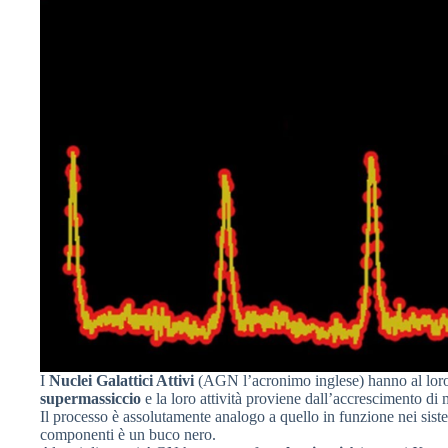
I
Nuclei Galattici Attivi
(AGN l’acronimo inglese) hanno al lor
supermassiccio
e la loro attività proviene dall’accrescimento di 
Il processo è assolutamente analogo a quello in funzione nei siste
componenti è un buco nero.