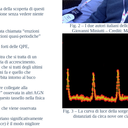
a della scoperta di questi
one senza vedere niente
Fig. 2 – I due autori italiani del
Giovanni Miniutti – Crediti: M
tata chiamata “eruzioni
zioni quasi-periodiche”
forti delle QPE,
ra che si tratta di un
ria di accrescimento.
he si tratti degli ultimi
ni fa e quello che
rbita intorno al buco
e collegate alla
” osservata in altri AGN
esto tassello nella fisica
 che viene osservata
Fig. 3 – La curva di luce della sorge
distanziati da circa nove ore c
ariano significativamente
ice) è il modo migliore