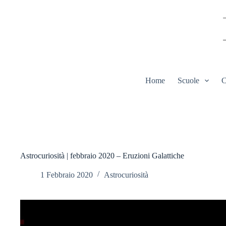
Salta
al
contenuto
Home
Scuole
C
Astrocuriosità | febbraio 2020 – Eruzioni Galattiche
1 Febbraio 2020
Astrocuriosità