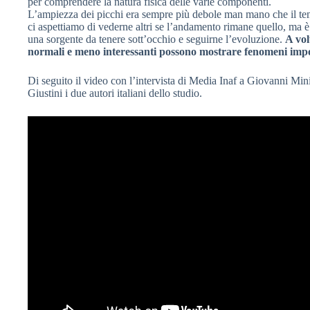
per comprendere la natura fisica delle varie componenti.
L’ampiezza dei picchi era sempre più debole man mano che il t
ci aspettiamo di vederne altri se l’andamento rimane quello, ma è c
una sorgente da tenere sott’occhio e seguirne l’evoluzione.
A vol
normali e meno interessanti possono mostrare fenomeni import
Di seguito il video con l’intervista di Media Inaf a Giovanni Mini
Giustini i due autori italiani dello studio.