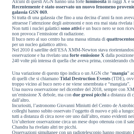
Alcuni di questi AGN hanno una forte
luminosità
in raggi X e 
Recentemente è stato osservato un nuovo fenomeno provenien
galassia GSN 069
.
Si tratta di una galassia che fino a una decina d’anni fa non avev
attraesse l’attenzione degli astronomi e non era mai stata rivelata 
Non tutti i nuclei galattici
sono attivi
e un buco nero se non ricev
non provoca l’emissione di radiazione.
Il buco nero al suo centro ha una massa stimata di
quattrocentom
per un nucleo galattico attivo.
Nel 2010 il satellite dell’ESA XMM-Newton stava riorientandosi
osservazione e ha rivelato una
forte emissione X
dalla posizione
240 volte più intensa di quella che aveva prima, considerando che
Una variazione di questo tipo indica o un AGN che “
mangia
” a
di quelli che si chiamano
Tidal Destruction Events
(TDE), ovve
troppo vicino al buco nero e ne viene smembrata e “mangiata”.
Una nuova osservazione nel dicembre del 2018, sempre con X
un’emissione X debole, ma con
due grossi picchi
a distanza di 
dall’altro.
Incuriositi, l’astronomo Giovanni Miniutti del Centro de Astrobio
colleghi hanno subito osservato l’oggetto di nuovo e più a lungo:
tutti a distanza di circa nove ore uno dall’altro, erano evidenti nei
Un’ulteriore osservazione circa un mese dopo ottenuta con il sat
Chandra ha rivelato altri tre picchi.
Osservazioni simultanee con un radiotelescopio hanno mostrato l’a