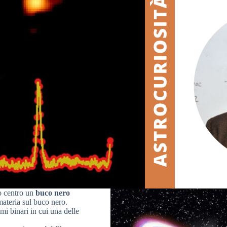
o centro un
buco nero
materia sul buco nero.
mi binari in cui una delle