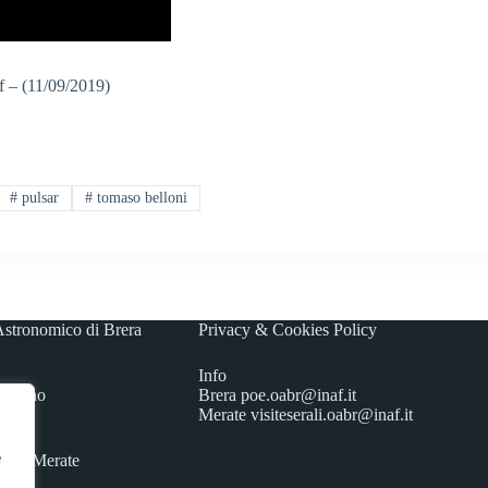
f – (11/09/2019)
#
pulsar
#
tomaso belloni
stronomico di Brera
Privacy & Cookies Policy
Info
 Milano
Brera
poe.oabr@inaf.it
Merate
visiteserali.oabr@inaf.
it
e
3807 Merate