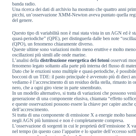
banda radio.
Una ricerca dei dati di archivio ha mostrato che quattro anni prim
picchi, un’osservazione XMM-Newton aveva puntato quella regi
del genere.
Questo tipo di variabilità non è mai stata vista in un AGN ed è s
quasi-periodiche” (QPE), per distinguerla dalle ben note “oscilla
(QPO), un fenomeno chiaramente diverso.
Queste ultime sono variazioni molto meno eruttive e molto meno 
oscillazioni più simili alle onde marine.
L’analisi della
distribuzione energetica dei fotoni
osservati most
fenomeno legato soltanto alla parte più interna del flusso di mate
Dato che le eruzioni sono multiple e quasi-periodiche, è possibile c
bocconi di un TDE: il pasto principale è avvenuto più di dieci an
vediamo è l’accrescimento di un residuo della stella, rimasto in o
nero, che a ogni giro viene in parte smembrato.
In un modello alternativo, si tratta di variazioni che possono venir
generazione di una componente elusiva, chiamata “effetto soffice
e queste osservazioni possono essere la chiave per capire anche qu
dell’accrescimento.
Si tratta di una componente di emissione X a energie molto basse
negli AGN più luminosi e non è completamente compresa.
L’osservazione di sorgenti in cui le proprietà dell’emissione X v
nel tempo (in questo caso l’apparire e lo sparire dell’eccesso soff