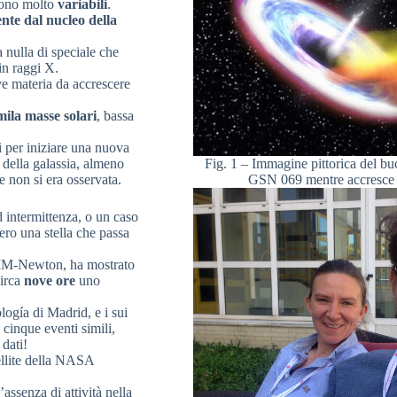
sono molto
variabili
.
te dal nucleo della
a nulla di speciale che
in raggi X.
e materia da accrescere
ila masse solari
, bassa
 per iniziare una nuova
 della galassia, almeno
Fig. 1 – Immagine pittorica del buc
 non si era osservata.
GSN 069 mentre accresce 
d intermittenza, o un caso
ro una stella che passa
MM-Newton, ha mostrato
circa
nove ore
uno
logía di Madrid, e i sui
 cinque eventi simili,
 dati!
ellite della NASA
ssenza di attività nella