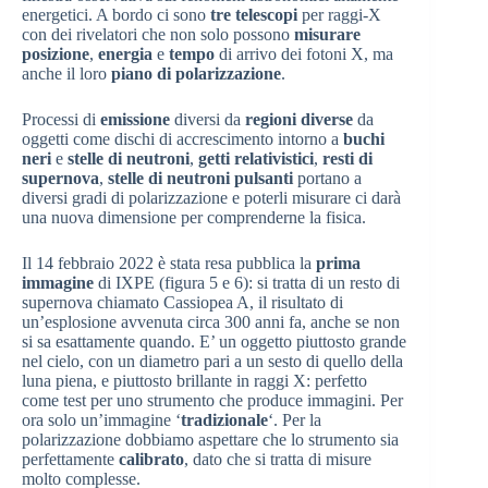
energetici. A bordo ci sono
tre telescopi
per raggi-X
con dei rivelatori che non solo possono
misurare
posizione
,
energia
e
tempo
di arrivo dei fotoni X, ma
anche il loro
piano di polarizzazione
.
Processi di
emissione
diversi da
regioni diverse
da
oggetti come dischi di accrescimento intorno a
buchi
neri
e
stelle di neutroni
,
getti relativistici
,
resti di
supernova
,
stelle di neutroni pulsanti
portano a
diversi gradi di polarizzazione e poterli misurare ci darà
una nuova dimensione per comprenderne la fisica.
Il 14 febbraio 2022 è stata resa pubblica la
prima
immagine
di IXPE (figura 5 e 6): si tratta di un resto di
supernova chiamato Cassiopea A, il risultato di
un’esplosione avvenuta circa 300 anni fa, anche se non
si sa esattamente quando. E’ un oggetto piuttosto grande
nel cielo, con un diametro pari a un sesto di quello della
luna piena, e piuttosto brillante in raggi X: perfetto
come test per uno strumento che produce immagini. Per
ora solo un’immagine ‘
tradizionale
‘. Per la
polarizzazione dobbiamo aspettare che lo strumento sia
perfettamente
calibrato
, dato che si tratta di misure
molto complesse.