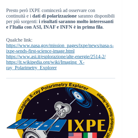
Presto però IXPE comincerà ad osservare con
continuità e i
dati di polarizzazione
saranno disponibili
per più sorgenti:
i risultati saranno molto interessanti
e l’Italia con ASI, INAF e INFN è in prima fila
.
Qualche link:
https://www.nasa.gov/mission_pages/ixpe/news/nasa-s-
ixpe-sends-first-science-image.html
https://www.asi.it/esplorazione/alte-energie/2514-2/
https://it.wikipedia.org/wiki/Imaging_X-
ray_Polarimetry_Explorer