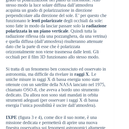
stesso modo la luce solare diffusa dall’atmosfera
acquista un grado di polarizzazione in direzione
perpendicolare alla direzione del sole. E’ per questo che
funzionano le
lenti polarizzate
degli occhiali da sole:
sono fatte in modo da lasciar passare solo la
radiazione
polarizzata in un piano verticale
. Quindi tutta la
radiazione riflessa (da una pozzanghera, da una vetrina)
e quella diffusa (dall’atmosfera) risulteranno attenuate
dato che la parte di esse che è polarizzata
orizzontalmente non viene trasmessa dalle lenti. Gli
occhiali per il film 3D funzionano allo stesso modo.
Si tratta di un fenomeno ben conosciuto ed osservato in
astronomia, ma difficile da rivelare in
raggi X
. Le
uniche misure in raggi X di bassa energia sono state
ottenute con un satellite della NASA lanciato nel 1975,
chiamato OSO-8, che aveva a bordo uno strumento
dedicato. Da allora non sono stati mandati in orbita
strumenti adeguati (per osservare i raggi X di bassa
energia l’unica possibilità è uscire dall’atmosfera).
IXPE
(figura 3 e 4), come dice il suo nome, è una
missione dedicata e permetterà di aprire una nuova
finestra osservativa sui fenomeni astronomici altamente