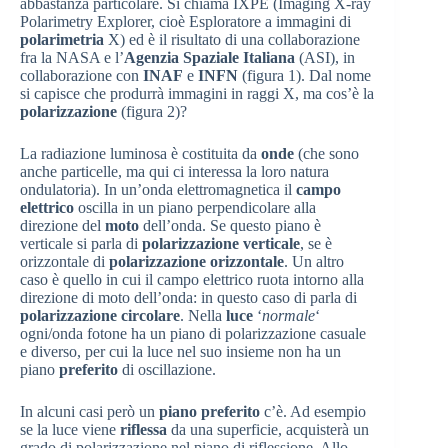
abbastanza particolare. Si chiama IXPE (Imaging X-ray
Polarimetry Explorer, cioè Esploratore a immagini di
polarimetria
X) ed è il risultato di una collaborazione
fra la NASA e l’
Agenzia Spaziale Italiana
(ASI), in
collaborazione con
INAF
e
INFN
(figura 1). Dal nome
si capisce che produrrà immagini in raggi X, ma cos’è la
polarizzazione
(figura 2)?
La radiazione luminosa è costituita da
onde
(che sono
anche particelle, ma qui ci interessa la loro natura
ondulatoria). In un’onda elettromagnetica il
campo
elettrico
oscilla in un piano perpendicolare alla
direzione del
moto
dell’onda. Se questo piano è
verticale si parla di
polarizzazione verticale
, se è
orizzontale di
polarizzazione orizzontale
. Un altro
caso è quello in cui il campo elettrico ruota intorno alla
direzione di moto dell’onda: in questo caso di parla di
polarizzazione circolare
. Nella
luce
‘
normale
‘
ogni/onda fotone ha un piano di polarizzazione casuale
e diverso, per cui la luce nel suo insieme non ha un
piano
preferito
di oscillazione.
In alcuni casi però un
piano preferito
c’è. Ad esempio
se la luce viene
riflessa
da una superficie, acquisterà un
grado di polarizzazione nel piano di riflessione. Allo