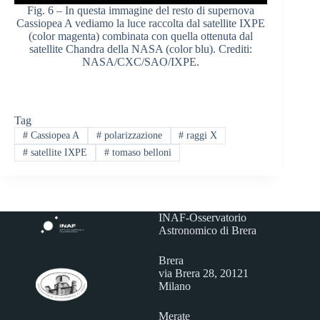
Fig. 6 – In questa immagine del resto di supernova
Cassiopea A vediamo la luce raccolta dal satellite IXPE
(color magenta) combinata con quella ottenuta dal
satellite Chandra della NASA (color blu). Crediti:
NASA/CXC/SAO/IXPE.
Tag
#
Cassiopea A
#
polarizzazione
#
raggi X
#
satellite IXPE
#
tomaso belloni
INAF-Osservatorio
Astronomico di Brera
Brera
via Brera 28, 20121
Milano
Merate