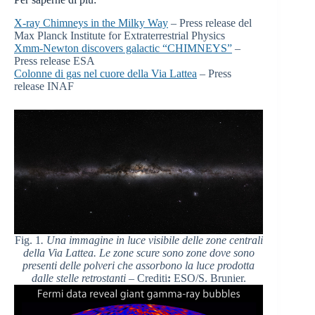
X-ray Chimneys in the Milky Way
– Press release del
Max Planck Institute for Extraterrestrial Physics
Xmm-Newton discovers galactic “CHIMNEYS”
–
Press release ESA
Colonne di gas nel cuore della Via Lattea
– Press
release INAF
Fig. 1
. Una immagine in luce visibile delle zone centrali
della Via Lattea. Le zone scure sono zone dove sono
presenti delle polveri che assorbono la luce prodotta
dalle stelle retrostanti
– Crediti
:
ESO/S. Brunier.