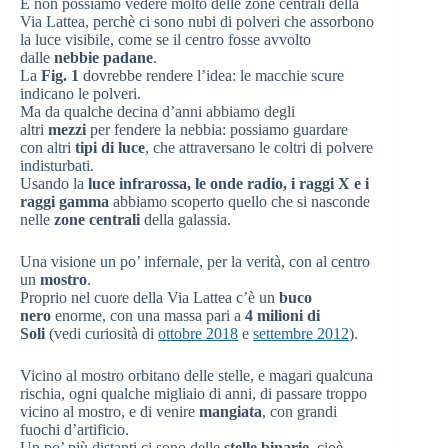
E non possiamo vedere molto delle zone centrali della
Via Lattea, perchè ci sono nubi di polveri che assorbono
la luce visibile, come se il centro fosse avvolto
dalle
nebbie padane
.
La
Fig. 1
dovrebbe rendere l’idea: le macchie scure
indicano le polveri.
Ma da qualche decina d’anni abbiamo degli
altri
mezzi
per fendere la nebbia: possiamo guardare
con altri
tipi di luce
, che attraversano le coltri di polvere
indisturbati.
Usando la
luce infrarossa, le onde radio, i raggi X e i
raggi gamma
abbiamo scoperto quello che si nasconde
nelle
zone centrali
della galassia.
Una visione un po’ infernale, per la verità, con al centro
un
mostro
.
Proprio nel cuore della Via Lattea c’è un
buco
nero
enorme, con una massa pari a
4 milioni di
Soli
(vedi curiosità di
ottobre 2018
e
settembre 2012
).
Vicino al mostro orbitano delle stelle, e magari qualcuna
rischia, ogni qualche migliaio di anni, di passare troppo
vicino al mostro, e di venire
mangiata
, con grandi
fuochi d’artificio.
Un po’ più distanti ci sono delle
stelle binarie
, cioè