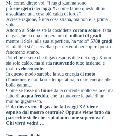
Ma come, direte voi, “i raggi gamma sono
più
energetici
dei raggi X: come fanno questi ultimi
a
scaldare
una cosa più calda di loro?”
Avreste ragione, è una cosa strana, ma non è la prima
volta …
Attorno al
Sole
esiste la cosiddetta
corona solare
, fatta
da gas che ha una temperatura di
milioni di gradi
,
mentre il Sole, alla sua superficie, ha “solo”
5700 gradi
.
E infatti ci si è scervellati per decenni per capire questo
fenomeno strano.
Potrebbe essere che il gas responsabile dei raggi X non
sia solo caldo, ma si stia
muovendo
tutto insieme, e
molto
velocemente
.
In questo modo sarebbe la sua energia di
moto
d’insieme
, e non la sua temperatura, a dare energia alle
bolle gamma.
Come se fosse un
fiume
dalla corrente molto veloce, ma
fatto di
acqua fredda
, che fa muovere le pale di un
mulino gigantesco.
E da dove viene il gas che fa i raggi X? Viene
espulso dal mostro centrale? Oppure viene fatto da
parecchie stelle che esplodono come supernove?
Chi vivrà vedrà …
Per saperne di più: