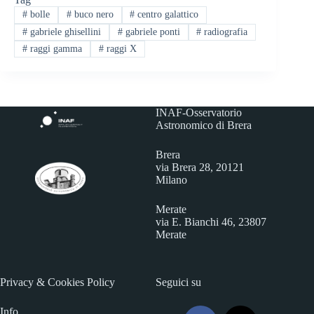
#
bolle
#
buco nero
#
centro galattico
#
gabriele ghisellini
#
gabriele ponti
#
radiografia
#
raggi gamma
#
raggi X
INAF-Osservatorio
Astronomico di Brera
Brera
via Brera 28, 20121
Milano
Merate
via E. Bianchi 46, 23807
Merate
Privacy & Cookies Policy
Seguici su
Info