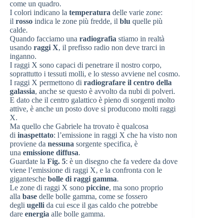
come un quadro.
I colori indicano la
temperatura
delle varie zone:
il
rosso
indica le zone più fredde, il
blu
quelle più
calde.
Quando facciamo una
radiografia
stiamo in realtà
usando
raggi X
, il prefisso radio non deve trarci in
inganno.
I raggi X sono capaci di penetrare il nostro corpo,
soprattutto i tessuti molli, e lo stesso avviene nel cosmo.
I raggi X permettono di
radiografare il centro della
galassia
, anche se questo è avvolto da nubi di polveri.
E dato che il centro galattico è pieno di sorgenti molto
attive, è anche un posto dove si producono molti raggi
X.
Ma quello che Gabriele ha trovato è qualcosa
di
inaspettato
: l’emissione in raggi X che ha visto non
proviene da
nessuna
sorgente specifica, è
una
emissione diffusa
.
Guardate la
Fig. 5
: è un disegno che fa vedere da dove
viene l’emissione di raggi X, e la confronta con le
gigantesche
bolle di raggi gamma
.
Le zone di raggi X sono
piccine
, ma sono proprio
alla
base
delle bolle gamma, come se fossero
degli
ugelli
da cui esce il gas caldo che potrebbe
dare
energia
alle bolle gamma.