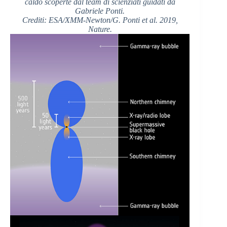
caldo scoperte dal team di scienziati guidati da
Gabriele Ponti.
Crediti: ESA/XMM-Newton/G. Ponti et al. 2019,
Nature.