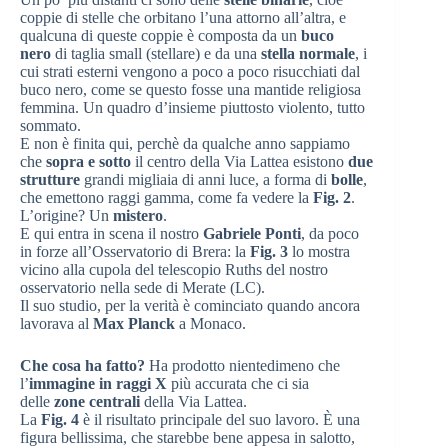
coppie di stelle che orbitano l’una attorno all’altra, e
qualcuna di queste coppie è composta da un
buco
nero
di taglia small (stellare) e da una
stella normale
, i
cui strati esterni vengono a poco a poco risucchiati dal
buco nero, come se questo fosse una mantide religiosa
femmina. Un quadro d’insieme piuttosto violento, tutto
sommato.
E non è finita qui, perchè da qualche anno sappiamo
che
sopra e sotto
il centro della Via Lattea esistono
due
strutture
grandi migliaia di anni luce, a forma di
bolle
,
che emettono raggi gamma, come fa vedere la
Fig. 2
.
L’origine? Un
mistero
.
E qui entra in scena il nostro
Gabriele Ponti
, da poco
in forze all’Osservatorio di Brera: la
Fig. 3
lo mostra
vicino alla cupola del telescopio Ruths del nostro
osservatorio nella sede di Merate (LC).
Il suo studio, per la verità è cominciato quando ancora
lavorava al
Max Planck
a Monaco.
Che cosa ha fatto?
Ha prodotto nientedimeno che
l’
immagine in raggi X
più accurata che ci sia
delle
zone centrali
della Via Lattea.
La
Fig. 4
è il risultato principale del suo lavoro. È una
figura bellissima, che starebbe bene appesa in salotto,