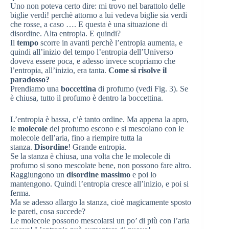
Uno non poteva certo dire: mi trovo nel barattolo delle
biglie verdi! perchè attorno a lui vedeva biglie sia verdi
che rosse, a caso …. E questa è una situazione di
disordine. Alta entropia. E quindi?
Il
tempo
scorre in avanti perchè l’entropia aumenta, e
quindi all’inizio del tempo l’entropia dell’Universo
doveva essere poca, e adesso invece scopriamo che
l’entropia, all’inizio, era tanta.
Come si risolve il
paradosso?
Prendiamo una
boccettina
di profumo (vedi Fig. 3). Se
è chiusa, tutto il profumo è dentro la boccettina.
L’entropia è bassa, c’è tanto ordine. Ma appena la apro,
le
molecole
del profumo escono e si mescolano con le
molecole dell’aria, fino a riempire tutta la
stanza.
Disordine
! Grande entropia.
Se la stanza è chiusa, una volta che le molecole di
profumo si sono mescolate bene, non possono fare altro.
Raggiungono un
disordine massimo
e poi lo
mantengono. Quindi l’entropia cresce all’inizio, e poi si
ferma.
Ma se adesso allargo la stanza, cioè magicamente sposto
le pareti, cosa succede?
Le molecole possono mescolarsi un po’ di più con l’aria