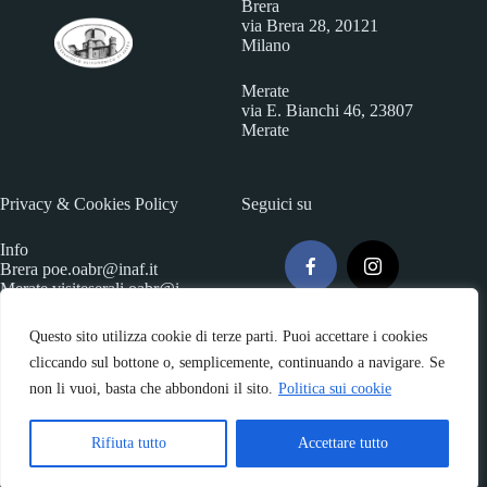
Brera
via Brera 28, 20121
Milano
Merate
via E. Bianchi 46, 23807
Merate
Privacy & Cookies Policy
Seguici su
Info
Brera
poe.oabr@inaf.it
Merate
visiteserali.oabr@i
naf.
it
Questo sito utilizza cookie di terze parti. Puoi accettare i cookies
cliccando sul bottone o, semplicemente, continuando a navigare. Se
non li vuoi, basta che abbondoni il sito.
Politica sui cookie
Rifiuta tutto
Accettare tutto
Copyright © 2026 - INAF-Osservatorio Astronomico di Brera