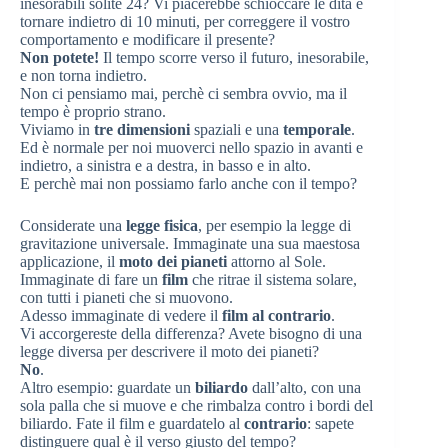
inesorabili solite 24? Vi piacerebbe schioccare le dita e
tornare indietro di 10 minuti, per correggere il vostro
comportamento e modificare il presente?
Non potete!
Il tempo scorre verso il futuro, inesorabile,
e non torna indietro.
Non ci pensiamo mai, perchè ci sembra ovvio, ma il
tempo è proprio strano.
Viviamo in
tre dimensioni
spaziali e una
temporale
.
Ed è normale per noi muoverci nello spazio in avanti e
indietro, a sinistra e a destra, in basso e in alto.
E perchè mai non possiamo farlo anche con il tempo?
Considerate una
legge fisica
, per esempio la legge di
gravitazione universale. Immaginate una sua maestosa
applicazione, il
moto dei pianeti
attorno al Sole.
Immaginate di fare un
film
che ritrae il sistema solare,
con tutti i pianeti che si muovono.
Adesso immaginate di vedere il
film al contrario
.
Vi accorgereste della differenza? Avete bisogno di una
legge diversa per descrivere il moto dei pianeti?
No
.
Altro esempio: guardate un
biliardo
dall’alto, con una
sola palla che si muove e che rimbalza contro i bordi del
biliardo. Fate il film e guardatelo al
contrario
: sapete
distinguere qual è il verso giusto del tempo?