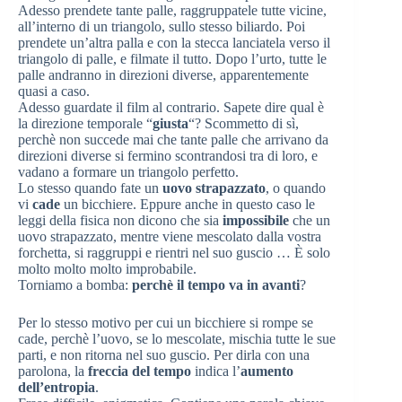
Adesso prendete tante palle, raggruppatele tutte vicine,
all’interno di un triangolo, sullo stesso biliardo. Poi
prendete un’altra palla e con la stecca lanciatela verso il
triangolo di palle, e filmate il tutto. Dopo l’urto, tutte le
palle andranno in direzioni diverse, apparentemente
quasi a caso.
Adesso guardate il film al contrario. Sapete dire qual è
la direzione temporale “
giusta
“? Scommetto di sì,
perchè non succede mai che tante palle che arrivano da
direzioni diverse si fermino scontrandosi tra di loro, e
vadano a formare un triangolo perfetto.
Lo stesso quando fate un
uovo strapazzato
, o quando
vi
cade
un bicchiere. Eppure anche in questo caso le
leggi della fisica non dicono che sia
impossibile
che un
uovo strapazzato, mentre viene mescolato dalla vostra
forchetta, si raggruppi e rientri nel suo guscio … È solo
molto molto molto improbabile.
Torniamo a bomba:
perchè il tempo va in avanti
?
Per lo stesso motivo per cui un bicchiere si rompe se
cade, perchè l’uovo, se lo mescolate, mischia tutte le sue
parti, e non ritorna nel suo guscio. Per dirla con una
parolona, la
freccia del tempo
indica l’
aumento
dell’entropia
.