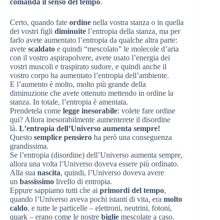
comanda il senso del tempo
.
Certo, quando fate
ordine
nella vostra stanza o in quella
dei vostri figli
diminuite
l’entropia della stanza, ma per
farlo avete aumentato l’entropia da qualche altra parte:
avete
scaldato
e quindi “mescolato” le molecole d’aria
con il vostro aspirapolvere, avete usato l’energia dei
vostri muscoli e traspirato sudore, e quindi anche il
vostro corpo ha aumentato l’entropia dell’ambiente.
E l’aumento è molto, molto più grande della
diminuzione che avete ottenuto mettendo in ordine la
stanza. In totale, l’entropia è amentata.
Prendetela come
legge inesorabile
: volete fare ordine
qui? Allora inesorabilmente aumenterete il disordine
là.
L’entropia dell’Universo aumenta sempre!
Questo
semplice pensiero
ha però una conseguenza
grandissima.
Se l’entropia (disordine) dell’Universo aumenta sempre,
allora una volta l’Universo doveva essere più ordinato.
Alla sua
nascita
, quindi, l’Universo doveva avere
un
bassissimo
livello di entropia.
Eppure sappiamo tutti che ai
primordi del tempo
,
quando l’Universo aveva pochi istanti di vita, era
molto
caldo
, e tutte le particelle – elettroni, neutrini, fotoni,
quark – erano come le nostre
biglie
mescolate a caso.