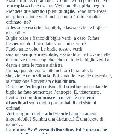
Frase difficile, enigmatica. Contiene una parola chiave –
entropia
– che è oscura. Vediamo di capirla meglio.
Prendete due barattoli pieni di
biglie
. Sono tutte rosse
nel primo, e tutte verdi nel secondo. Tutto è molto
ordinato, no?
Adesso
rovesciate
i barattoli, e lasciate che le biglie si
mescolino.
Biglie rosse a fianco di biglie verdi, a caso. Rifate
l’esperimento. Il risultato sarà simile, vero?
Fatelo tante volte. Le biglie rosse e verdi
saranno
sempre mescolate
, e sarà difficile trovare delle
differenze macroscopiche, che so, tutte le biglie verdi a
destra e tutte le rosse a sinistra.
Prima, quando erano tutte nel loro barattolo, la
situazione era
ordinata
. Poi, quando le avete mescolate,
la situazione è diventata
disordinata
.
Dato che l’
entropia
misura il
disordine
, mescolare le
biglie ha fatto aumentare l’entropia. E, tristemente,
l’entropia non
diminuisce
mai perchè i
sistemi
disordinati
sono molto più probabili dei sistemi
ordinati.
Vostro figlio o figlia
adolescente
ha una camera
inguardabile? Sembra una discarica? È una legge di
natura …
La natura “va” verso il disordine. Ed è questo che