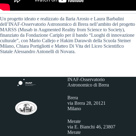
Un progetto ideato e realizzato da Ilaria Arosio e Laura Barbalini
dell’INAF-Osservatorio Astronomico di Brera nell’ambito del progetto
MARSS (Musab in Augmented Reality from Science to Society),
finanziato da Fondazione Cariplo per il bando “Luoghi di innovazione
culturale”, con Mario Callejo e Hakim Darawsh della Scuola Steiner
Milano, Chiara Portigliotti e Matteo Di Vita del Liceo Scientifico
Statale Alessandro Antonelli di Novara.
INAF-Osservatorio
Astronomico di Brera
Brera
via Brera 28, 20121
Milano
Merate
via E. Bianchi 46, 23807
Merate