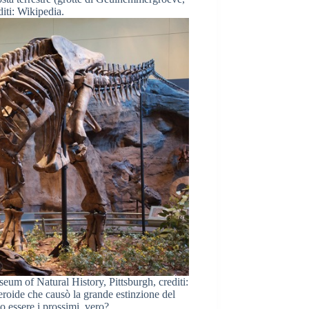
diti: Wikipedia.
um of Natural History, Pittsburgh, crediti:
teroide che causò la grande estinzione del
 essere i prossimi, vero?