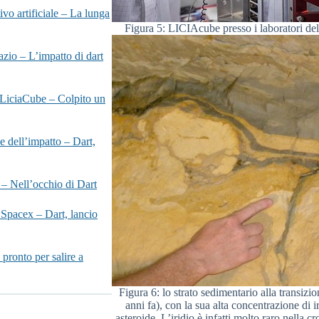
ivo artificiale – La lunga
Figura 5: LICIAcube presso i laboratori del
zio – L’impatto di dart
a LiciaCube – Colpito un
 dell’impatto – Dart,
 – Nell’occhio di Dart
i Spacex – Dart, lancio
pronto per salire a
Figura 6: lo strato sedimentario alla transizi
anni fa), con la sua alta concentrazione di 
asteroide. L’iridio è infatti molto raro nella 