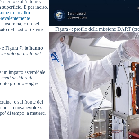
’esterno e all’interno,
superficie. E per inciso,
zione di un altro
prevalentemente
o… insomma, è un bel
Figura 4: profilo della missione DART (c
sato del nostro Sistema
 6 e Figura 7)
lo hanno
 tecnologia usata nel
e un impatto asteroidale
ensati desideri di
onto proprio e agire
raina, e sul fronte del
 che la consapevolezza
po’ di tempo, a metterci