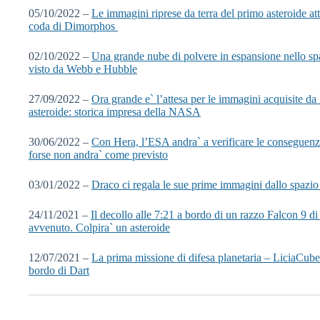
05/10/2022 –
Le immagini riprese da terra del primo asteroide att
coda di Dimorphos
02/10/2022 –
Una grande nube di polvere in espansione nello spa
visto da Webb e Hubble
27/09/2022 –
Ora grande e` l’attesa per le immagini acquisite d
asteroide: storica impresa della NASA
30/06/2022 –
Con Hera, l’ESA andra` a verificare le conseguenze
forse non andra` come previsto
03/01/2022 –
Draco ci regala le sue prime immagini dallo spazio
24/11/2021 –
Il decollo alle 7:21 a bordo di un razzo Falcon 9 d
avvenuto. Colpira` un asteroide
12/07/2021 –
La prima missione di difesa planetaria – LiciaCube 
bordo di Dart