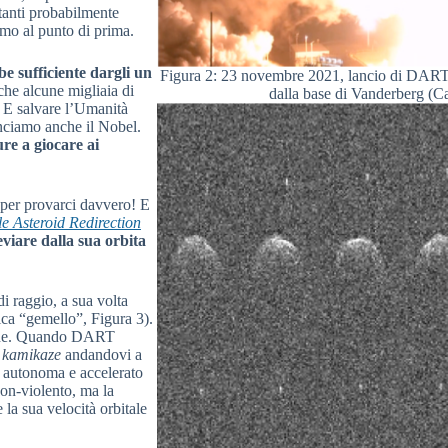
ltanti probabilmente
mmo al punto di prima.
e sufficiente dargli un
Figura 2: 23 novembre 2021, lancio di DART 
he alcune migliaia di
dalla base di Vanderberg (C
E salvare l’Umanità
inciamo anche il Nobel.
ure a giocare ai
o per provarci davvero! E
e Asteroid Redirection
eviare dalla sua orbita
di raggio, a sua volta
fica “gemello”, Figura 3).
ione. Quando DART
n
kamikaze
andandovi a
a autonoma e accelerato
on-violento, ma la
a sua velocità orbitale