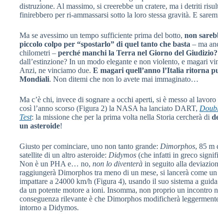
distruzione. Al massimo, si creerebbe un cratere, ma i detriti risu
finirebbero per ri-ammassarsi sotto la loro stessa gravità. E sare
Ma se avessimo un tempo sufficiente prima del botto,
non sarebb
piccolo colpo per “spostarlo” di quel tanto che basta
– ma anc
chilometri –
perché manchi la Terra nel Giorno del Giudizio?
dall’estinzione? In un modo elegante e non violento, e magari v
Anzi, ne vinciamo due.
E magari quell’anno l’Italia ritorna p
Mondiali
. Non ditemi che non lo avete mai immaginato…
Ma c’è chi, invece di sognare a occhi aperti, si è messo al lavor
così l’anno scorso (Figura 2) la NASA ha lanciato DART,
Doubl
Test
: la missione che per la prima volta nella Storia cercherà di
d
un asteroide
!
Giusto per cominciare, uno non tanto grande:
Dimorphos
, 85 m 
satellite di un altro asteroide:
Didymos
(che infatti in greco signi
Non è un PHA e… no,
non lo diventerà
in seguito alla deviaz
raggiungerà Dimorphos tra meno di un mese, si lancerà come u
impattare a 24000 km/h (Figura 4), usando il suo sistema a guid
da un potente motore a ioni. Insomma, non proprio un incontro n
conseguenza rilevante è che Dimorphos modificherà leggermente l
intorno a Didymos.