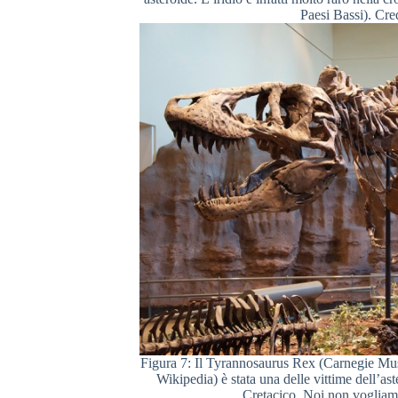
Paesi Bassi). Cre
Figura 7: Il Tyrannosaurus Rex (Carnegie Muse
Wikipedia) è stata una delle vittime dell’as
Cretacico. Noi non vogliamo