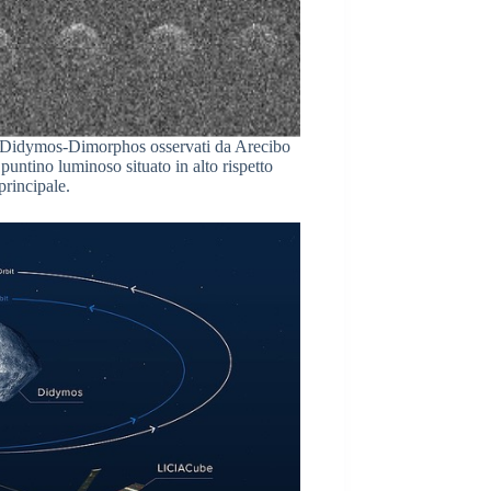
i Didymos-Dimorphos osservati da Arecibo
untino luminoso situato in alto rispetto
principale.