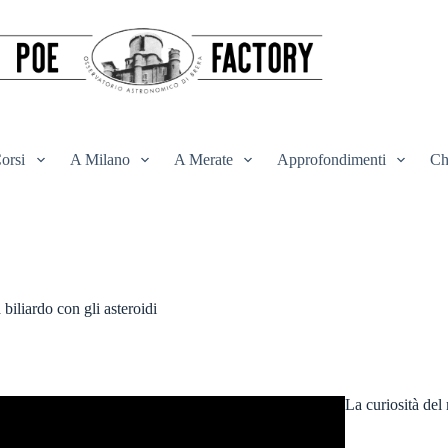
orsi
A Milano
A Merate
Approfondimenti
Ch
iliardo con gli asteroidi
La curiosità del