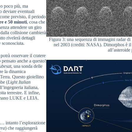
 o poco più, ma
o deviare eventuali
 come previsto, il periodo
re e 50 minuti
, cosa che
senza attendere un giro
 dalla collisione cambierà
to rivelerà dettagli
Figura 3: una sequenza di immagini radar d
e sconosciuta.
nel 2003 (crediti: NASA). Dimorphos è il p
all’asteroide 
rà osservare il cratere
o
pensato anche a questo!
ubesat
, una sonda delle
ere la dinamica
 Terra. Questo gioiellino
ube (
Light Italian
l’ingegneria italiana,
ta terrestre. E infine,
chiamano LUKE e LEIA.
e… intanto l’esplorazione
era
) che raggiungerà