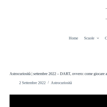
Salta
al
contenuto
Home
Scuole
C
Astrocuriosità | settembre 2022 – DART, ovvero: come giocare a b
2 Settembre 2022
Astrocuriosità