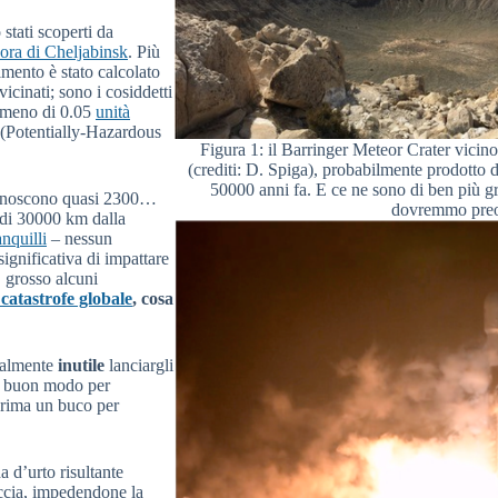
 stati scoperti da
ora di Cheljabinsk
. Più
imento è stato calcolato
icinati; sono i cosiddetti
a meno di 0.05
unità
(Potentially-Hazardous
Figura 1: il Barringer Meteor Crater vicin
(crediti: D. Spiga), probabilmente prodotto 
50000 anni fa. E ce ne sono di ben più g
conoscono quasi 2300…
dovremmo preo
 di 30000 km dalla
nquilli
– nessun
ignificativa di impattare
 grosso alcuni
catastrofe globale
, cosa
otalmente
inutile
lanciargli
un buon modo per
rima un buco per
a d’urto risultante
occia, impedendone la