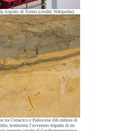
la Argotec di Torino (crediti: Wikipedia).
one tra Cretacico e Paleocene (66 milioni di
iridio, testimonia l’avvenuto impatto di un
crosta terrestre (grotte di Geulhemmergroeve,