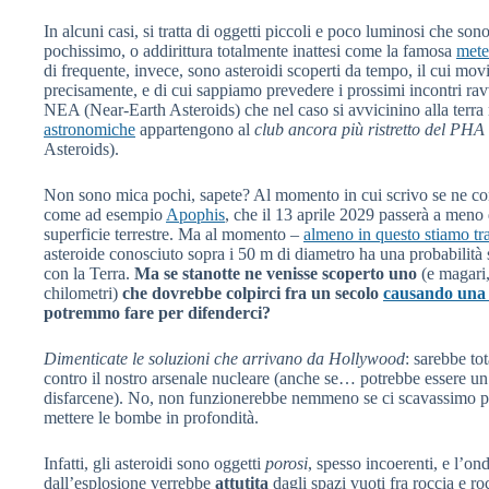
In alcuni casi, si tratta di oggetti piccoli e poco luminosi che sono
pochissimo, o addirittura totalmente inattesi come la famosa
mete
di frequente, invece, sono asteroidi scoperti da tempo, il cui mov
precisamente, e di cui sappiamo prevedere i prossimi incontri ravv
NEA (Near-Earth Asteroids) che nel caso si avvicinino alla terr
astronomiche
appartengono al
club ancora più ristretto del PHA
Asteroids).
Non sono mica pochi, sapete? Al momento in cui scrivo se ne 
come ad esempio
Apophis
, che il 13 aprile 2029 passerà a meno
superficie terrestre. Ma al momento –
almeno in questo stiamo tra
asteroide conosciuto sopra i 50 m di diametro ha una probabilità s
con la Terra.
Ma se stanotte ne venisse scoperto uno
(e magari,
chilometri)
che dovrebbe colpirci fra un secolo
causando una 
potremmo fare per difenderci?
Dimenticate le soluzioni che arrivano da Hollywood
: sarebbe t
contro il nostro arsenale nucleare (anche se… potrebbe essere 
disfarcene). No, non funzionerebbe nemmeno se ci scavassimo p
mettere le bombe in profondità.
Infatti, gli asteroidi sono oggetti
porosi
, spesso incoerenti, e l’ond
dall’esplosione verrebbe
attutita
dagli spazi vuoti fra roccia e r