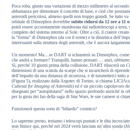
Poca roba, giusto una variazione di mezzo millimetro al secondo
abbastanza per dimostrare il concetto di base, e cioè che possiam
asteroidi pericolosi, almeno quelli non troppo grandi. Se tutto va
orbitale di Dimorphos dovrebbe
subito ridursi da 12 ore a 11 o
potrà essere accuratamente monitorata dai radiotelescopi a terra, 
completo del sistema intorno al Sole. Oltre a ciò, il cratere creato
la “forma” di Dimorphos (da cui il nome) e la dinamica dell’impat
interessanti sulla struttura degli asteroidi, che è ancora largament
Un momento! Ma…se DART si schianterà su Dimorphos, come pot
che andrà a formare? Tranquilli, hanno pensato … anzi,
abbiam
Sì, perché 10 giorni prima della collisione, DART rilascerà un
C
dimensioni di una scatola da scarpe che si incaricherà di riprend
dell’impatto da una distanza di sicurezza, e di trasmetterci tutto a
(Figura 5), realizzato dalla Argotec di Torino, si chiama LICIAc
Cubesat for Imaging of Asteroids
) ed è un piccolo capolavoro del
disegnato per “autopilotarsi” nello spazio profondo anziché in orbi
per la gioia dei fan della saga di Star Wars, le sue camere si 
Funzionerà questa sorta di “biliardo” cosmico?
Lo sapremo presto, teniamo i telescopi puntati e le dita incrociat
non finisce qui, perché nel 2024 verrà lanciata un’altra sonda (
H