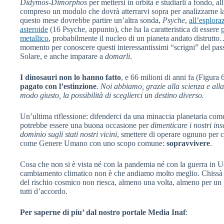
Didymos-Dimorphos
per mettersi in orbita e studiarli a fondo, all
compreso un modulo che dovrà atterrarvi sopra per analizzarne la 
questo mese dovrebbe partire un’altra sonda,
Psyche
,
all’esplora
asteroide
(16 Psyche, appunto), che ha la caratteristica di essere
metallico
, probabilmente il nucleo di un pianeta andato distrutt
momento per conoscere questi interessantissimi “scrigni” del pas
Solare, e anche imparare a
domarli
.
I dinosauri
non lo hanno fatto
, e 66 milioni di anni fa (Figura
pagato con l’estinzione
.
Noi abbiamo, grazie alla scienza e alla
modo giusto, la possibilità di sceglierci un destino diverso.
Un’ultima riflessione: difenderci da una minaccia planetaria com
potrebbe essere una buona occasione per
dimenticare i nostri ins
dominio sugli stati nostri vicini
, smettere di operare ognuno per c
come Genere Umano con uno scopo comune:
sopravvivere
.
Cosa che non si è vista né con la pandemia né con la guerra in Uc
cambiamento climatico non è che andiamo molto meglio. Chissà
del rischio cosmico non riesca, almeno una volta, almeno per un 
tutti d’accordo.
Per saperne di piu’ dal nostro portale
Media Inaf
: