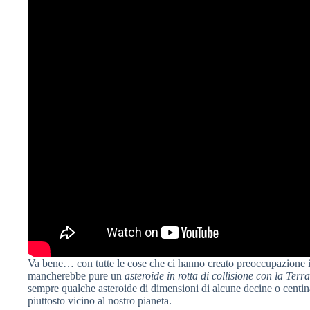
Va bene… con tutte le cose che ci hanno creato preoccupazione in
mancherebbe pure un
asteroide in rotta di collisione con la Terra
sempre qualche asteroide di dimensioni di alcune decine o centin
piuttosto vicino al nostro pianeta.