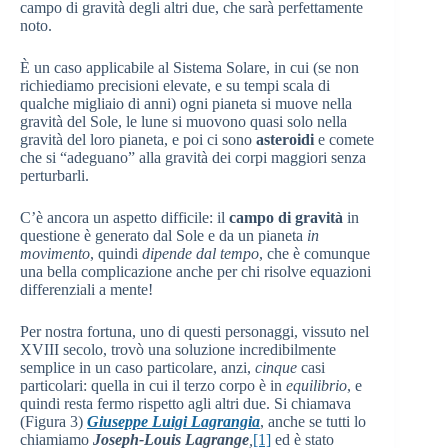
campo di gravità degli altri due, che sarà perfettamente
noto.
È un caso applicabile al Sistema Solare, in cui (se non
richiediamo precisioni elevate, e su tempi scala di
qualche migliaio di anni) ogni pianeta si muove nella
gravità del Sole, le lune si muovono quasi solo nella
gravità del loro pianeta, e poi ci sono
asteroidi
e comete
che si “adeguano” alla gravità dei corpi maggiori senza
perturbarli.
C’è ancora un aspetto difficile: il
campo di gravità
in
questione è generato dal Sole e da un pianeta
in
movimento
, quindi
dipende dal tempo
, che è comunque
una bella complicazione anche per chi risolve equazioni
differenziali a mente!
Per nostra fortuna, uno di questi personaggi, vissuto nel
XVIII secolo, trovò una soluzione incredibilmente
semplice in un caso particolare, anzi,
cinque
casi
particolari: quella in cui il terzo corpo è in
equilibrio
, e
quindi resta fermo rispetto agli altri due. Si chiamava
(Figura 3)
Giuseppe Luigi Lagrangia
, anche se tutti lo
chiamiamo
Joseph-Louis
Lagrange
,
[1]
ed è stato