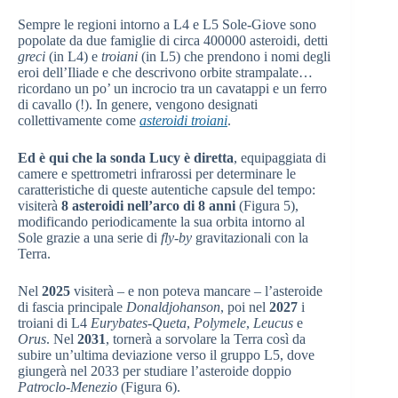
Sempre le regioni intorno a L4 e L5 Sole-Giove sono
popolate da due famiglie di circa 400000 asteroidi, detti
greci
(in L4) e
troiani
(in L5) che prendono i nomi degli
eroi dell’Iliade e che descrivono orbite strampalate…
ricordano un po’ un incrocio tra un cavatappi e un ferro
di cavallo (!). In genere, vengono designati
collettivamente come
asteroidi troiani
.
Ed è qui che la sonda Lucy è diretta
, equipaggiata di
camere e spettrometri infrarossi per determinare le
caratteristiche di queste autentiche capsule del tempo:
visiterà
8 asteroidi nell’arco di 8 anni
(Figura 5),
modificando periodicamente la sua orbita intorno al
Sole grazie a una serie di
fly-by
gravitazionali con la
Terra.
Nel
2025
visiterà – e non poteva mancare – l’asteroide
di fascia principale
Donaldjohanson
, poi nel
2027
i
troiani di L4
Eurybates-Queta
,
Polymele
,
Leucus
e
Orus
. Nel
2031
, tornerà a sorvolare la Terra così da
subire un’ultima deviazione verso il gruppo L5, dove
giungerà nel 2033 per studiare l’asteroide doppio
Patroclo-
Menezio
(Figura 6).