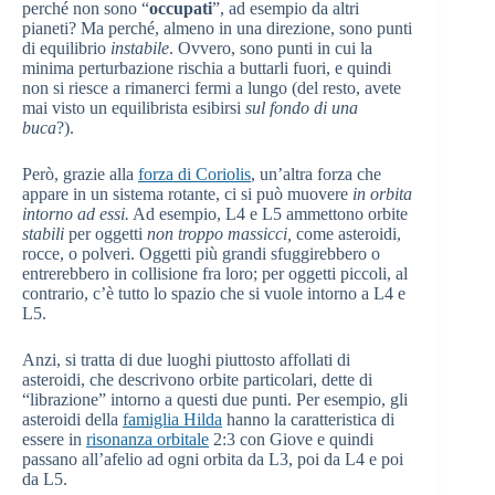
perché non sono “
occupati
”, ad esempio da altri
pianeti? Ma perché, almeno in una direzione, sono punti
di equilibrio
instabile
. Ovvero, sono punti in cui la
minima perturbazione rischia a buttarli fuori, e quindi
non si riesce a rimanerci fermi a lungo (del resto, avete
mai visto un equilibrista esibirsi
sul fondo di una
buca
?).
Però, grazie alla
forza di Coriolis
, un’altra forza che
appare in un sistema rotante, ci si può muovere
in orbita
intorno ad essi.
Ad esempio, L4 e L5 ammettono orbite
stabili
per oggetti
non troppo massicci,
come asteroidi,
rocce, o polveri. Oggetti più grandi sfuggirebbero o
entrerebbero in collisione fra loro; per oggetti piccoli, al
contrario, c’è tutto lo spazio che si vuole intorno a L4 e
L5.
Anzi, si tratta di due luoghi piuttosto affollati di
asteroidi, che descrivono orbite particolari, dette di
“librazione” intorno a questi due punti. Per esempio, gli
asteroidi della
famiglia Hilda
hanno la caratteristica di
essere in
risonanza orbitale
2:3 con Giove e quindi
passano all’afelio ad ogni orbita da L3, poi da L4 e poi
da L5.