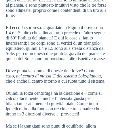
al pianeta, e sono piuttosto intuitivi visto che le tre forze
sono allineate, proprio come i contendenti di un tiro alla
fune.
Ed ecco la sorpresa… guardate in Figura 4 dove sono
L4 e L5: altro che allineati, uno precede e l’altro segue
di 60° l’orbita del pianeta! E qui le cose si fanno
interessanti: i tre corpi sono ai vertici di un triangolo
equilatero, quindi L4 e L5 sono alla stessa distanza dal
Sole, per cui in questi due punti la gravità del pianeta e
quella del Sole sono proporzionali alle rispettive masse.
Dove punta la somma di queste due forze? Guarda
caso,
nel centro di massa C del sistema Sole-pianeta
,
che è anche il centro intorno a cui ruota tutto il sistema.
Quindi la forza centrifuga ha la direzione e – come si
calcola facilmente – anche l’intensità giusta per
bilanciare esattamente la gravità totale. Come in un
ipotetico tiro alla fune con tre cime e tre squadre che
tirano in 3 direzioni diverse… provateci!
Ma se i lagrangiani sono punti di equilibrio, allora