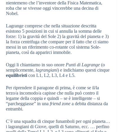
nientemeno che l’inventore della Fisica Matematica,
roba che se vivesse oggi vincerebbe una decina di
Nobel.
Lagrange comprese che nella situazione descritta
esistono 5 posizioni in cui si annulla la somma delle
forze: 1) la gravità del Sole 2) la gravità del pianeta e 3)
la forza centrifuga che compare per il fatto che ci siamo
messi in un riferimento co-rotante col sistema Sole-
pianeta, così da apparirci immobile.
Oggi li chiamiamo in suo onore
Punti di Lagrange
(o
semplicemente,
lagrangiani
) e indichiamo questi cinque
equilibristi
con L1, L2, L3, L4 e L5.
Per riprendere il paragone di prima, è come se il/la
terzo/a incomodo/a capisse che nulla può contro il
legame della coppia e quindi – se è intelligente – si
“parcheggiasse” in una
friend zone
a debita distanza da
entrambi.
C’è una squadra di cinque funamboli per ogni pianeta…
i lagrangiani di Giove, quelli di Saturno, ecc. … perfino
quelli della Terra! L1, L2, e L3 sono allineati al Sole e