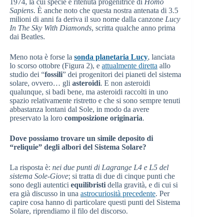
1974, la cui specie è ritenuta progenitrice di
Homo
Sapiens
. È anche noto che questa nostra antenata di 3.5
milioni di anni fa deriva il suo nome dalla canzone
Lucy
In The Sky With Diamonds
, scritta qualche anno prima
dai Beatles.
Meno nota è forse la
sonda planetaria Lucy
, lanciata
lo scorso ottobre (Figura 2), e
attualmente diretta
allo
studio dei “
fossili
” dei progenitori dei pianeti del sistema
solare, ovvero… gli
asteroidi
. E non asteroidi
qualunque, si badi bene, ma asteroidi raccolti in uno
spazio relativamente ristretto e che si sono sempre tenuti
abbastanza lontani dal Sole, in modo da avere
preservato la loro
composizione originaria
.
Dove possiamo trovare un simile deposito di
“reliquie” degli albori del Sistema Solare?
La risposta è:
nei due punti di Lagrange L4 e L5 del
sistema Sole-Giove
; si tratta di due di cinque punti che
sono degli autentici
equilibristi
della gravità, e di cui si
era già discusso in una
astrocuriosità precedente
. Per
capire cosa hanno di particolare questi punti del Sistema
Solare, riprendiamo il filo del discorso.