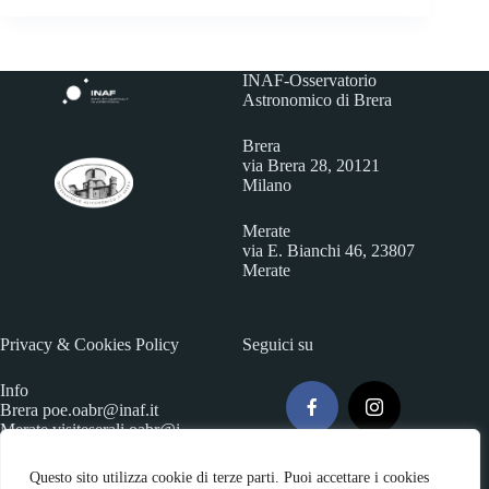
INAF-Osservatorio
Astronomico di Brera
Brera
via Brera 28, 20121
Milano
Merate
via E. Bianchi 46, 23807
Merate
Privacy & Cookies Policy
Seguici su
Info
Brera
poe.oabr@inaf.it
Merate
visiteserali.oabr@i
naf.
it
Questo sito utilizza cookie di terze parti. Puoi accettare i cookies