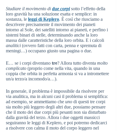
Studiare il movimento di
due corpi
sotto l’effetto della
loro gravità ha una soluzione esatta e semplice: in
sostanza, le
leggi di Keplero
. È così che riusciamo a
descrivere precisamente il movimento dei pianeti
intorno al Sole, dei satelliti intorno ai pianeti, e perfino i
sistemi binari di stelle, determinando anche la loro
massa dalle caratteristiche della loro orbita. E i calcoli
analitici
(ovvero fatti con carta, penna e spremuta di
meningi…) occupano giusto una pagina o due.
E… se i corpi diventano
tre
? Allora tutto diventa
molto
complicato
(proprio come nella vita, quando in una
coppia che orbita in perfetta armonia si va a intromettere
un/a terzo/a incomodo/a…).
In generale, il problema è impossibile da risolvere per
via analitica, ma in alcuni casi il problema si semplifica:
ad esempio, se ammettiamo che
uno
di questi tre corpi
sia molto più leggero degli altri due, possiamo pensare
che il moto dei due corpi più pesanti non sia disturbato
dalla gravità del terzo. Allora i due oggetti massicci
seguiranno le leggi di Keplero, e poi potremo dedicarci
a risolvere con calma il moto del corpo leggero nel