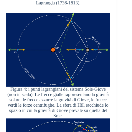
Lagrangia (1736-1813).
Figura 4: i punti lagrangiani del sistema Sole-Giove
(non in scala). Le frecce gialle rappresentano la gravità
solare, le frecce azzurre la gravità di Giove, le frecce
verdi le forze centrifughe. La sfera di Hill racchiude lo
spazio in cui la gravità di Giove prevale su quella del
Sole.