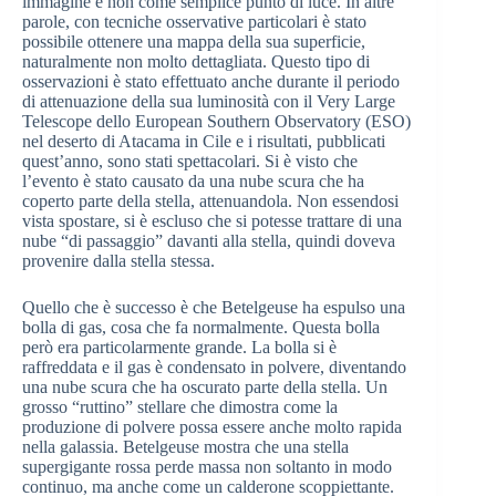
immagine e non come semplice punto di luce. In altre
parole, con tecniche osservative particolari è stato
possibile ottenere una mappa della sua superficie,
naturalmente non molto dettagliata. Questo tipo di
osservazioni è stato effettuato anche durante il periodo
di attenuazione della sua luminosità con il Very Large
Telescope dello European Southern Observatory (ESO)
nel deserto di Atacama in Cile e i risultati, pubblicati
quest’anno, sono stati spettacolari. Si è visto che
l’evento è stato causato da una nube scura che ha
coperto parte della stella, attenuandola. Non essendosi
vista spostare, si è escluso che si potesse trattare di una
nube “di passaggio” davanti alla stella, quindi doveva
provenire dalla stella stessa.
Quello che è successo è che Betelgeuse ha espulso una
bolla di gas, cosa che fa normalmente. Questa bolla
però era particolarmente grande. La bolla si è
raffreddata e il gas è condensato in polvere, diventando
una nube scura che ha oscurato parte della stella. Un
grosso “ruttino” stellare che dimostra come la
produzione di polvere possa essere anche molto rapida
nella galassia. Betelgeuse mostra che una stella
supergigante rossa perde massa non soltanto in modo
continuo, ma anche come un calderone scoppiettante.