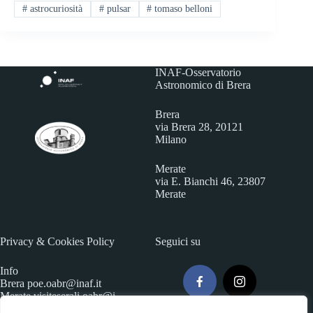
#
astrocuriosità
#
pulsar
#
tomaso belloni
INAF-Osservatorio
Astronomico di Brera
Brera
via Brera 28, 20121
Milano
Merate
via E. Bianchi 46, 23807
Merate
Privacy & Cookies Policy
Seguici su
Info
Brera
poe.oabr@inaf.it
Merate
visiteserali.oabr@i
naf.
it