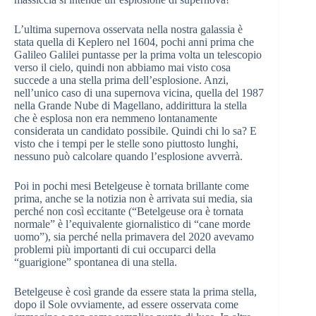
L’ultima supernova osservata nella nostra galassia è
stata quella di Keplero nel 1604, pochi anni prima che
Galileo Galilei puntasse per la prima volta un telescopio
verso il cielo, quindi non abbiamo mai visto cosa
succede a una stella prima dell’esplosione. Anzi,
nell’unico caso di una supernova vicina, quella del 1987
nella Grande Nube di Magellano, addirittura la stella
che è esplosa non era nemmeno lontanamente
considerata un candidato possibile. Quindi chi lo sa? E
visto che i tempi per le stelle sono piuttosto lunghi,
nessuno può calcolare quando l’esplosione avverrà.
Poi in pochi mesi Betelgeuse è tornata brillante come
prima, anche se la notizia non è arrivata sui media, sia
perché non così eccitante (“Betelgeuse ora è tornata
normale” è l’equivalente giornalistico di “cane morde
uomo”), sia perché nella primavera del 2020 avevamo
problemi più importanti di cui occuparci della
“guarigione” spontanea di una stella.
Betelgeuse è così grande da essere stata la prima stella,
dopo il Sole ovviamente, ad essere osservata come