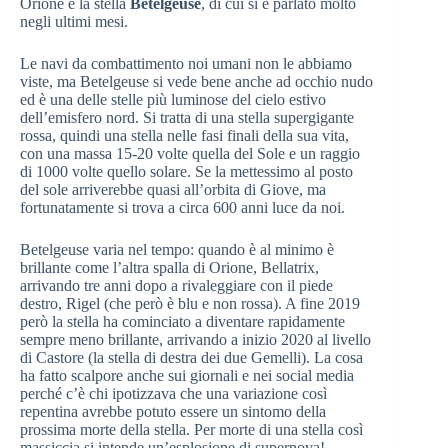
Orione è la stella
Betelgeuse
, di cui si è parlato molto
negli ultimi mesi.
Le navi da combattimento noi umani non le abbiamo
viste, ma Betelgeuse si vede bene anche ad occhio nudo
ed è una delle stelle più luminose del cielo estivo
dell’emisfero nord. Si tratta di una stella supergigante
rossa, quindi una stella nelle fasi finali della sua vita,
con una massa 15-20 volte quella del Sole e un raggio
di 1000 volte quello solare. Se la mettessimo al posto
del sole arriverebbe quasi all’orbita di Giove, ma
fortunatamente si trova a circa 600 anni luce da noi.
Betelgeuse varia nel tempo: quando è al minimo è
brillante come l’altra spalla di Orione, Bellatrix,
arrivando tre anni dopo a rivaleggiare con il piede
destro, Rigel (che però è blu e non rossa). A fine 2019
però la stella ha cominciato a diventare rapidamente
sempre meno brillante, arrivando a inizio 2020 al livello
di Castore (la stella di destra dei due Gemelli). La cosa
ha fatto scalpore anche sui giornali e nei social media
perché c’è chi ipotizzava che una variazione così
repentina avrebbe potuto essere un sintomo della
prossima morte della stella. Per morte di una stella così
massiccia si intende un’esplosione di supernova!